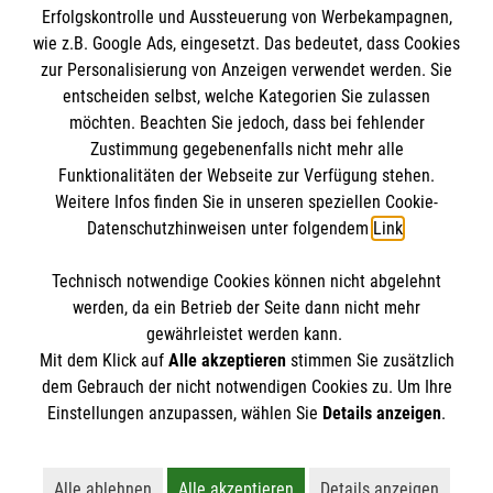
Erfolgskontrolle und Aussteuerung von Werbekampagnen,
Impressum
wie z.B. Google Ads, eingesetzt. Das bedeutet, dass Cookies
Datenschutz
Die Malteser
zur Personalisierung von Anzeigen verwendet werden. Sie
Kontakt
entscheiden selbst, welche Kategorien Sie zulassen
Barrierefreiheit
möchten. Beachten Sie jedoch, dass bei fehlender
Malteser in Deutschland
Zustimmung gegebenenfalls nicht mehr alle
Funktionalitäten der Webseite zur Verfügung stehen.
Malteserorden
Spendenkonto
Weitere Infos finden Sie in unseren speziellen Cookie-
Sharepoint
Datenschutzhinweisen unter folgendem
Link
.
Empfänger: Malteser Hilfsdienst e.V.
Technisch notwendige Cookies können nicht abgelehnt
Bank: PAX Bank für Kirche und Caritas eG
So finden Sie uns
werden, da ein Betrieb der Seite dann nicht mehr
IBAN: DE65370601201201213572
gewährleistet werden kann.
Mit dem Klick auf
Alle akzeptieren
stimmen Sie zusätzlich
BIC: GENODED1PA7
Wildmoosstraße 30
dem Gebrauch der nicht notwendigen Cookies zu. Um Ihre
Der Malteser Hilfsdienst e.V. ist als eingetragene
Einstellungen anzupassen, wählen Sie
Details anzeigen
.
82194 Gröbenzell
gemeinnützige Organisation von der Körperschaft- und
Telefon: 08142 596844
Gewerbesteuer befreit.
Email:
malteser.groebenzell@malteser.org
Alle ablehnen
Alle akzeptieren
Details anzeigen