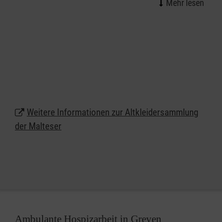
Wir garantieren eine faire und extern überprüfte,
karitative Verwertung. Mit den Erlösen aus dem
Verkauf Ihrer Altkleiderspenden finanzieren wir
unsere sozialen und humanitären Projekte, die wir
für Betroffene kostenlos anbieten.
Standort des Altkleidercontainers in Greven:
Adresse
Weitere Informationen zur Altkleidersammlung
der Malteser
Ambulante Hospizarbeit in Greven