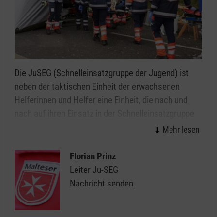
Die JuSEG (Schnelleinsatzgruppe der Jugend) ist
neben der taktischen Einheit der erwachsenen
Helferinnen und Helfer eine Einheit, die nach und
nach auf ihren Einsatz in der Schnelleinsatzgruppe
der erwachsenen Helferinnen und Helfer vorbereitet
wird und gegebenenfalls bei einfacheren Aufgaben
mit alarmiert wird, wenn eine größere Anzahl an
Florian Prinz
Personen anfällt, die auf Grund eines
Leiter Ju-SEG
Schadensereignisses betreut werden müssen.
Nachricht senden
Die JuSEG trifft sich in regelmäßigen Abständen und