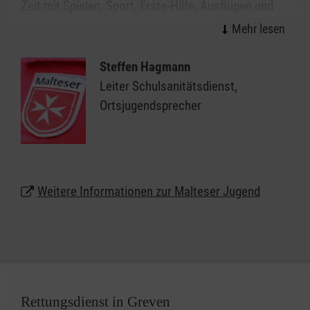
Zeit mit Spielen, Sport, Erste-Hilfe, Ausflügen und
vielen anderen Aktionen und haben dabei eine
Menge Spaß. Darüber hinaus sind wir unterwegs auf
Fahrten wie dem Pfingstlager und der Ameland-
Steffen Hagmann
Herbstferienfreizeit. Wenn du Zeit und Lust hast,
Leiter Schulsanitätsdienst,
komm doch vorbei und mach mit! Wir freuen uns auf
Ortsjugendsprecher
deinen Besuch!
Jugendgruppe Altersstufe: 2010-2013
Gründung: 05/2018
Weitere Informationen zur Malteser Jugend
Gruppenstunde: Dienstags von 17:30 Uhr bis 19:00
Uhr
Verantwortliche Gruppenleitung: Jana Krumbeck
und Steffen Scharf
Weitere Gruppenleiter: Angelina Stritzki, Marvin
Stritzki, Nastja Lange
Rettungsdienst in Greven