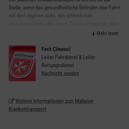
Stelle, wenn das gesundheitliche Befinden eine Fahrt
mit dem eigenen Auto, den öffentlichen
Verkehrsmitteln oder einem Taxi nicht zulässt, aber
keine akute Erkrankung oder Verletzung vorliegt, die
den Einsatz der Notfallrettung erfordert. Typische
Einsatzfälle sind Fahrten zu einer Ärztin oder einem
Ferit Çimenci
Arzt, eine Verlegung ins Krankenhaus, in eine
Leiter Fahrdienst & Leiter
Pflegeeinrichtung oder nach Hause. Ein
Rettungsdienst
Krankentransport wird über die Leitstelle vor Ort
Nachricht senden
disponiert und kann nur von einer Ärztin oder einem
Arzt, bzw. von autorisiertem Personal in Auftrag
gegeben werden.
Weitere Informationen zum Malteser
Krankentransport