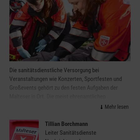
Die sanitätsdienstliche Versorgung bei
Veranstaltungen wie Konzerten, Sportfesten und
Großevents gehört zu den festen Aufgaben der
Malteser in Ort. Die meist ehrenamtlichen
Mitarbeitenden des Malteser Sanitätsdiensts leisten
wirksame Hilfe in der Notfallvorsorge.
Tillian Borchmann
Veranstaltungen ab einer gewissen Dimension bzw.
Leiter Sanitätsdienste
mit einer bestimmten Charakteristik erfordern einen