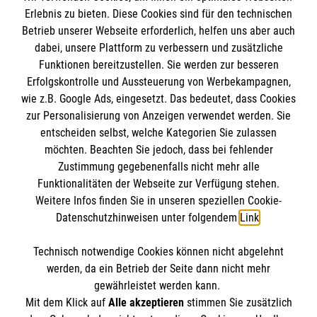
Gemeinsam in Ruhe einen schönen Abend zu
Erlebnis zu bieten. Diese Cookies sind für den technischen
verbringen, Veranstaltungen zu besuchen, Märchen
Impressum
Betrieb unserer Webseite erforderlich, helfen uns aber auch
zu lauschen, zu wandern, ins Theater zu gehen und
dabei, unsere Plattform zu verbessern und zusätzliche
Datenschutz
Die Malteser
vieles mehr. Mit anderen Betroffenen in der Trauer
Funktionen bereitzustellen. Sie werden zur besseren
Kontakt
eigenes Erleben und Leben wieder zuzulassen, dafür
Erfolgskontrolle und Aussteuerung von Werbekampagnen,
sind die Einzelangebote gedacht. Die Termine und
wie z.B. Google Ads, eingesetzt. Das bedeutet, dass Cookies
Malteser in Deutschland
zur Personalisierung von Anzeigen verwendet werden. Sie
Veranstaltungsorte entnehmen Sie bitte über den
Malteserorden
Spendenkonto
entscheiden selbst, welche Kategorien Sie zulassen
rechtsstehenden Link oder auch den halbjährlich
Sharepoint
möchten. Beachten Sie jedoch, dass bei fehlender
neu erscheinenden Einlegeblättern in unseren Flyern
Zustimmung gegebenenfalls nicht mehr alle
oder indem Sie uns persönlich kontaktieren.
Funktionalitäten der Webseite zur Verfügung stehen.
Empfänger: Malteser Hilfsdienst e.V.
Weitere Infos finden Sie in unseren speziellen Cookie-
Bank: Pax-Bank für Kirche und Caritas eG
So finden Sie uns
Bei den Trauergruppen und Einzelgesprächen
Datenschutzhinweisen unter folgendem
Link
.
IBAN: DE17370601201201214145
entstehen für Sie keine Kosten. Bei den
BIC: GENODED1PA7
Einzelangeboten tragen Sie nur die entstehenden
Technisch notwendige Cookies können nicht abgelehnt
Up´n Nien Esch 15
So finden Sie uns
werden, da ein Betrieb der Seite dann nicht mehr
Kosten, z.B. Theaterkarten. Die offene
48268 Greven
gewährleistet werden kann.
Trauergruppe, die geschlossene Trauergruppe und
Mit dem Klick auf
Alle akzeptieren
stimmen Sie zusätzlich
Telefon: 02571 57150
die Einzeltrauerbegleitungen finden im Hospizraum