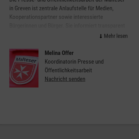
in Greven ist zentrale Anlaufstelle für Medien,
Kooperationspartner sowie interessierte
Bürgerinnen und Bürger. Sie informiert transparent
über die Arbeit, Angebote und das ehrenamtliche
Engagement der Malteser Greven. Die
Ansprechpartnerin koordiniert Medienanfragen,
Melina Offer
begleitet Berichterstattungen und unterstützt bei
Koordinatorin Presse und
der Darstellung von Aktionen, Sanitätsdiensten und
Öffentlichkeitsarbeit
Projekten vor Ort. Ziel ist es, die vielfältigen
Nachricht senden
Aufgaben der Malteser Greven verständlich und
einheitlich nach außen zu kommunizieren. So trägt
die Öffentlichkeitsarbeit zur Sichtbarkeit der Arbeit,
zum Vertrauen in die Organisation und zum Dialog
mit der Öffentlichkeit in Greven bei.