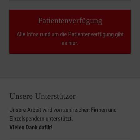
Standorten ambulante Kinder- und
Tätigkeit erlernt und eingeübt. Der
Jugendhospizdienste an. Unsere Arbeit orientiert
Qualifizierungskurs ermöglicht Zeit für
Patientenverfügung
sich an den Richtlinien des Deutsche Hospiz- und
Selbstreflexion.
PalliativVerbandes (DHPV).
Alle Infos rund um die Patientenverfügung gibt
es hier.
Unsere Unterstützer
Unsere Arbeit wird von zahlreichen Firmen und
Einzelspendern unterstützt.
Vielen Dank dafür!