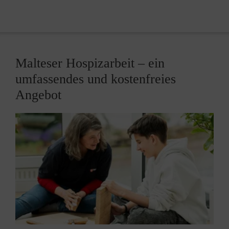
Jugendlichen? Sie sind persönlich stabil, können 3-4
h pro Woche Zeit investieren, sind verlässlich und
haben keine akute Trauer zu verarbeiten? Sie
können sich vorstellen als Hospizbegleiterin oder -
Malteser Hospizarbeit – ein
begleiter unsere Familien zu unterstützen und zu
umfassendes und kostenfreies
entlasten? Dann werden sie Teil unseres Teams!
Angebot
Unsere ehrenamtlichen Mitarbeitenden erhalten
regelmäßig Praxisreflexionen, Supervisionen,
Fortbildungen. Sie stehen im regelmäßigen
Austausch mit der Koordinatorin und den anderen
Hospizbegleitenden.
Damit die betroffenen Familien angemessen und
kompetent begleitet werden können, ist
ein
Qualifizierungskurs
erforderlich. Bei dieser
Qualifizierung geht es um die Auseinandersetzung