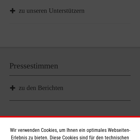
zu unseren Unterstützern
Pressestimmen
zu den Berichten
Spende Stadtverwaltung Dornstetten (Bild) -
März 2026
Wir verwenden Cookies, um Ihnen ein optimales Webseiten-
Spende Oest Holding GmbH (Bild) - März 2026
Erlebnis zu bieten. Diese Cookies sind für den technischen