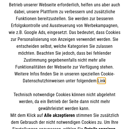
Betrieb unserer Webseite erforderlich, helfen uns aber auch
Informationen
10. Februar: Grüne Berliner zum Tag der Kinder-
dabei, unsere Plattform zu verbessern und zusätzliche
und Jugendhospizarbeit
Funktionen bereitzustellen. Sie werden zur besseren
Erfolgskontrolle und Aussteuerung von Werbekampagnen,
Impressum
Spende des Richard-von-Weizsäcker
wie z.B. Google Ads, eingesetzt. Das bedeutet, dass Cookies
Datenschutz
Die Malteser
Gymnasium Baiersbronn - 2025 Herzenspost
zur Personalisierung von Anzeigen verwendet werden. Sie
Barrierefreiheit
entscheiden selbst, welche Kategorien Sie zulassen
Tal-X
Kontakt
möchten. Beachten Sie jedoch, dass bei fehlender
Malteser in Deutschland
Zustimmung gegebenenfalls nicht mehr alle
SPD Bürgerpreis 2025 – Preis für soziales
Funktionalitäten der Webseite zur Verfügung stehen.
Malteserorden
Spendenkonto
Bürgerengagement
Weitere Infos finden Sie in unseren speziellen Cookie-
Sharepoint
Datenschutzhinweisen unter folgendem
Link
.
24h Schwimmen im Panoramabad Nov. 2023
Empfänger: Malteser Hilfsdienst e.V.
Technisch notwendige Cookies können nicht abgelehnt
Volksbank Dornstetten
So finden Sie uns
Kepler-Gymnasium spendet Einnahmen vom
werden, da ein Betrieb der Seite dann nicht mehr
IBAN: DE 11642624080111117003
gewährleistet werden kann.
Schulfest
Mit dem Klick auf
Alle akzeptieren
stimmen Sie zusätzlich
BIC: GENO DES1 VDS
(Schwarzwälder Bote, 28. Juli 2023)
Robert-Bosch-Strasse 8
dem Gebrauch der nicht notwendigen Cookies zu. Um Ihre
Der Malteser Hilfsdienst e.V. ist als eingetragene