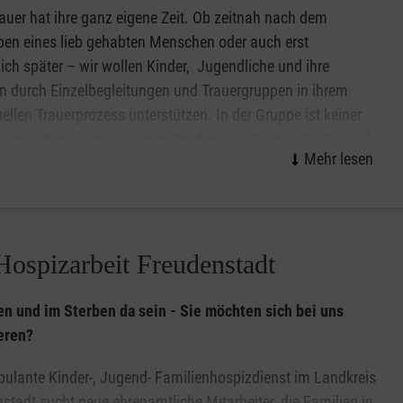
auer hat ihre ganz eigene Zeit. Ob zeitnah nach dem
ben eines lieb gehabten Menschen oder auch erst
ich später – wir wollen Kinder, Jugendliche und ihre
n durch Einzelbegleitungen und Trauergruppen in ihrem
uellen Trauerprozess unterstützen. In der Gruppe ist keiner
lein und mit gemeinsamen Spielen, kreativem Arbeiten und
chrunden lässt sich für jeden der individuell richtige Weg
ie Trauer finden.
 dem Verlust eines nahestehenden Menschen
hsener noch darunter. Eine Stütze zur Bewältigung liefert
Hospizarbeit Freudenstadt
n und im Sterben da sein - Sie möchten sich bei uns
Sie uns gerne :
eren?
kindertrauer.freudenstadt@malteser.org
ulante Kinder-, Jugend- Familienhospizdienst im Landkreis
stadt sucht neue ehrenamtliche Mitarbeiter, die Familien in