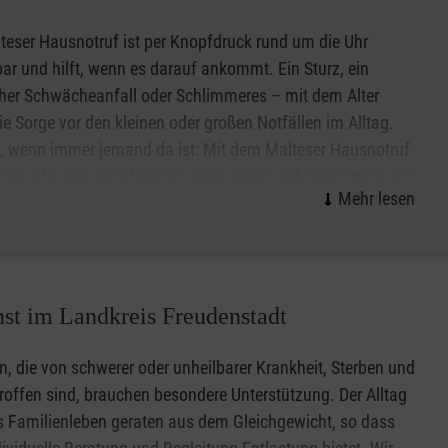
er ein. Es handle sich um ein Angebot, um viel rund um
erzusetzen. Es ist Zeit sich auszutauschen und
teser Hausnotruf ist per Knopfdruck rund um die Uhr
n und werden in der Gruppe besprochen.
bar und hilft, wenn es darauf ankommt. Ein Sturz, ein
cher Schwächeanfall oder Schlimmeres – mit dem Alter
 Monat statt.
die Sorge vor den kleinen oder großen Notfällen im Alltag.
, wenn immer jemand da ist: Mit dem Malteser Hausnotruf
Sie oder Ihre Angehörigen allein weiter selbstbestimmt und
wert zu Hause in Freudenstadt leben. Das kleine, handliche
kann wie eine Armbanduhr am Handgelenk getragen werden
f Wunsch auch als Halskette.
n und erhalten weitere Informationen zum Malteser
nst im Landkreis Freudenstadt
n, die von schwerer oder unheilbarer Krankheit, Sterben und
roffen sind, brauchen besondere Unterstützung. Der Alltag
 Familienleben geraten aus dem Gleichgewicht, so dass