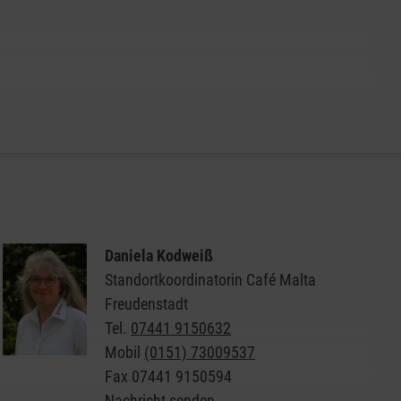
Weitere Informationen zu den Besuchshunden der
Malteser
Daniela Kodweiß
Standortkoordinatorin Café Malta
Freudenstadt
Tel.
07441 9150632
Mobil
(0151) 73009537
Fax
07441 9150594
Nachricht senden