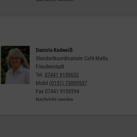
Hier geht es zur Seite des Café Malta Freudenstadt
Daniela Kodweiß
Standortkoordinatorin Café Malta
Freudenstadt
Tel.
07441 9150632
Mobil
(0151) 73009537
Fax
07441 9150594
Nachricht senden