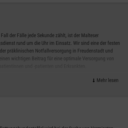
 und Kraft zu schöpfen.
.
zt.
 Fall der Fälle jede Sekunde zählt, ist der Malteser
r
0151 62643800
.
sdienst rund um die Uhr im Einsatz. Wir sind eine der festen
ana Schmidt
der präklinischen Notfallversorgung in Freudenstadt und
 einen wichtigen Beitrag für eine optimale Versorgung von
patientinnen und -patienten und Erkrankten.
er der größten Arbeitgeber am Markt bieten die Malteser
ive Bedingungen für unsere Mitarbeiterinnen und Mitarbeiter
spektive im Rettungsdienst suchen.