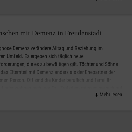
nte Fähigkeiten der Café Malta-Gäste können durch das
 geschulten Ehrenamtlichen. In kleinen Gruppen ist eine
nschen mit Demenz in Freudenstadt
Gleichzeitig erfahren die Angehörigen für ein paar Stunden
agnose Demenz verändere Alltag und Beziehung im
ren Umfeld. Es ergeben sich täglich neue
orderungen, die es zu bewältigen gilt. Töchter und Söhne
 das Elternteil mit Demenz anders als der Ehepartner der
enen Person. Oft sind die Kinder beruflich und familiär
rt oder wohnen nicht vor Ort. Trotzdem müssen sie sich mit
men Älterwerden der Eltern, Demenz, häusliche Versorgung,
ige Verhaltensweisen, Konflikte, Patientenverfügung und
h zur Gruppe für Angehörige von Menschen mit Demenz mit