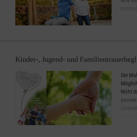
eine in
kommen
Kinder 
ganze F
Kinder-, Jugend- und Familientrauerbegl
Der Mal
Möglich
Nicht d
passier
Gedanke
erfahre
An drei
Austaus