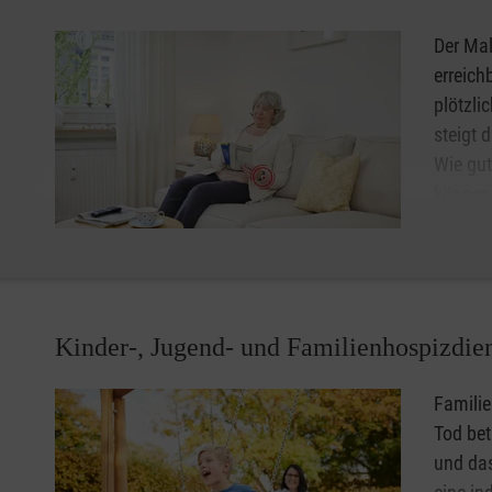
dem Schwerpunkt Töchter und Söhne und 'junge' Ehepartn
das Thema Demenz zu erfahren und sich damit auseinand
Der Mal
voneinander zu lernen. Die inhaltlichen Themen variiere
erreich
plötzli
Die Treffen finden Mittwochs 19.00-21.00 Uhr, einmal im
steigt 
Wie gut
können 
unbesch
Gerät 
oder au
Lassen Sie sich unter
0800 9966001
gebührenfrei berate
Kinder-, Jugend- und Familienhospizdie
Hausnotruf in Freudenstadt.
Familie
Tod bet
und das