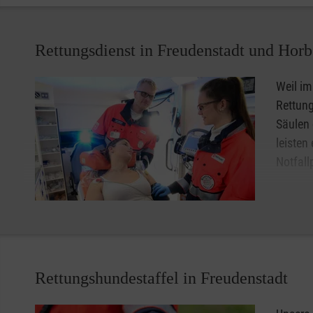
haben, tröstende und ermutigende Gedanken zu erfahren
Es spielt keine Rolle, wie lange der Todesfall zurück liegt
Rettungsdienst in Freudenstadt und Horb
Ort: Robert-Bosch-Straße 8, 72250 Freudenstadt
Das Angebot ist kostenlos, die Teilnehmerzahl ist begren
Weil im
Weitere Informationen bzw. Anmeldung gerne unter ode
Rettung
Trauerteam Freudenstadt: Beate Frey, Andrea Müller, Di
Säulen 
leisten
Mehr Informationen
Notfall
Als ein
attrakt
und vielfältige Chancen für alle, die eine berufliche Per
Rettungshundestaffel in Freudenstadt