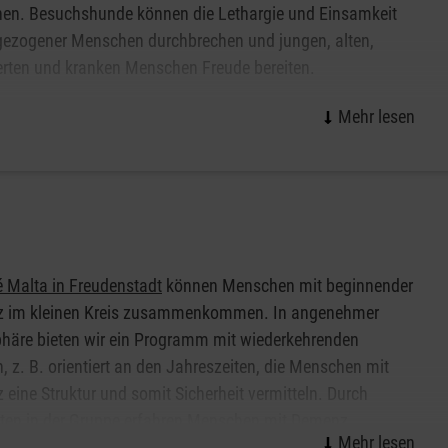
en. Besuchshunde können die Lethargie und Einsamkeit
gezogener Menschen durchbrechen und jungen, alten,
rten und kranken Menschen Freude bereiten.
 Ort pflegen wir Kooperationen mit bsp. Name
neinrichtung/Jugendeinrichtung oder besuchen
rbeit beim Besuchsdienst mit Hund? Oder Sie leiten eine
elmäßigen Besuch von Hunden gut vorstellen können? Dann
 Malta in Freudenstadt
können Menschen mit beginnender
 im kleinen Kreis zusammenkommen. In angenehmer
häre bieten wir ein Programm mit wiederkehrenden
 z. B. orientiert an den Jahreszeiten, die Menschen mit
eine Struktur und somit Sicherheit vermitteln. Durch
äten in der Gruppe erfahren Menschen mit Demenz
chaft und Freude. Vergessen geglaubte oder bisher