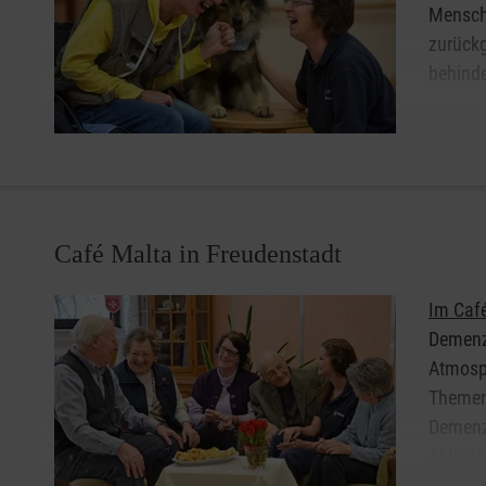
Mensch
zurück
behinde
Hier in
Seniore
Privathaushalte.
Sie und Ihr Hund haben Lust auf eine ehrenamtliche Mita
Café Malta in Freudenstadt
Einrichtung in Freudenstadt, in der Sie sich einen reg
kontaktieren Sie uns!
Im Café
Demenz
Atmosp
Themen,
Demenz 
Aktivit
Gemeins