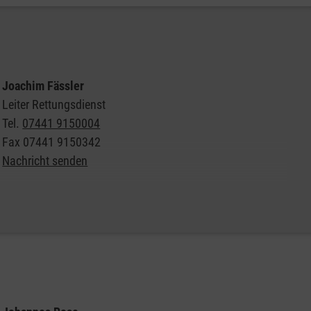
Joachim Fässler
Leiter Rettungsdienst
Tel.
07441 9150004
Fax
07441 9150342
Nachricht senden
Weitere Informationen zum Malteser Rettungsdienst