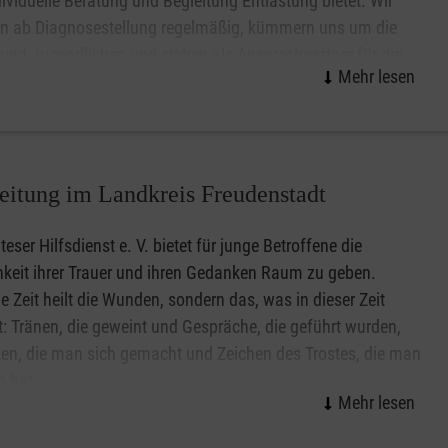
dividuelle Beratung und Begleitung Entlastung bietet. Wir
 ab Diagnosestellung regelmäßig, kümmern uns um die
und Jugendlichen und stehen als Ansprechpartner für die
amilie zur Seite.
eitung im Landkreis Freudenstadt
teser Hilfsdienst e. V. bietet für junge Betroffene die
keit ihrer Trauer und ihren Gedanken Raum zu geben.
ie Zeit heilt die Wunden, sondern das, was in dieser Zeit
t: Tränen, die geweint und Gespräche, die geführt wurden,
n, die man sich gemacht und Zeichen des Trostes, die man
n hat.
 aufeinander abgestimmten Abenden gibt es durch Impulse,
ch und Kreatives die Möglichkeit, Zeit für die Trauer zu