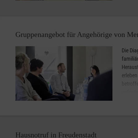
unbekan
gemeinsame Tun reaktiviert werden.
Dies geschieht unter der Leitung einer Fachkraft und mit
Gruppenangebot für Angehörige von Me
individuelle Begleitung jedes einzelnen Gastes möglich. 
Entlastung.
Die Di
familiä
Herausf
erleben
betroff
geforde
den The
schwier
Vollmacht auseinandersetzten.
Daher laden die Malteser in Freudenstadt ganz herzlic
Hausnotruf in Freudenstadt