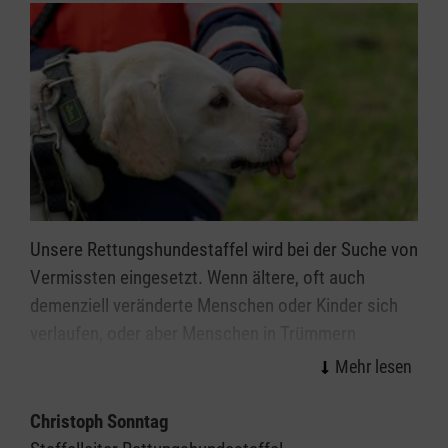
Unsere Rettungshundestaffel wird bei der Suche von
Vermissten eingesetzt. Wenn ältere, oft auch
demenziell veränderte Menschen oder Kinder sich
verlaufen, oder aber Menschen in Trümmern
verschüttet sind, kommen unsere Teams zum
Einsatz. Sie werden bei Bedarf von der
Rettungsleitstelle, der Polizei, Feuerwehr oder dem
Christoph Sonntag
Rettungsdienst hinzugezogen.