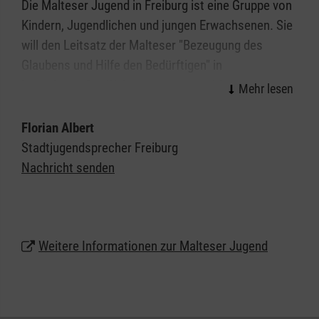
Die Malteser Jugend in Freiburg ist eine Gruppe von
Kindern, Jugendlichen und jungen Erwachsenen. Sie
will den Leitsatz der Malteser "Bezeugung des
Glaubens und Hilfe den Bedürftigen" in
jugendgemäßer Weise umsetzen und für die ihr
anvertrauten Menschen erlebbar machen. Der
heranwachsende Mensch wird ganzheitlich
Florian Albert
gefördert und gefordert. Durch vielfältige und
Stadtjugendsprecher Freiburg
zielgruppenorientierte Angebote wird die
Nachricht senden
Werteentwicklung des jungen Menschen geprägt:
Verantwortungsbewusstsein, Hilfsbereitschaft,
Toleranz, Achtung und Respekt werden nicht nur
gelehrt, sondern gelebt.
Weitere Informationen zur Malteser Jugend
Als christlicher Jugendverband achtet die Malteser
Jugend jeden Menschen, unabhängig seiner
Nationalität und Religion, selbstverständlich haben