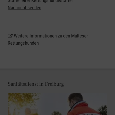
Staffelleiter Rettungshundestaffel
Nachricht senden
Eine Staffel besteht aus mehreren Teams mit Hund
und Hundeführerin oder Hundeführer, die
gemeinsam auf die Suche gehen. Die
Rettungshundestaffeln der Malteser sind rein
Weitere Informationen zu den Malteser
ehrenamtlich organisiert. Dabei legen wir
Rettungshunden
besonderen Wert auf die qualifizierte Ausbildung der
Hunde und ihrer Hundeführerinnen und -führer.
Sanitätsdienst in Freiburg