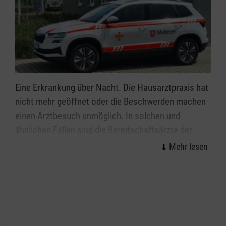
Eine Erkrankung über Nacht. Die Hausarztpraxis hat
nicht mehr geöffnet oder die Beschwerden machen
einen Arztbesuch unmöglich. In solchen und
ähnlichen Fällen sind die Bereitschaftsärzte der
Kassenärztlichen Vereinigung Baden-Württemberg
zusammen mit unserem Malteser Fahrservice für
die Menschen da, deren medizinische Behandlung
keinen Aufschub duldet. Unsere Kollegen im
Fahrdienst unterstützen den diensthabenden
Bereitschaftsarzt vor Ort und sind für die