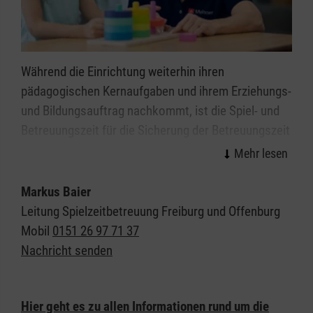
Während die Einrichtung weiterhin ihren
pädagogischen Kernaufgaben und ihrem Erziehungs-
und Bildungsauftrag nachkommt, ist die Spiel- und
Betreuungszeit für die Sicherung der Betreuungszeit
zwischen
14:30 und 16:30 Uhr
zuständig und den
Nachmittag mit den Kindern voller Spiel, Spaß und
Bewegung zu verbringen.
Markus Baier
Leitung Spielzeitbetreuung Freiburg und Offenburg
Mobil
0151 26 97 71 37
Nachricht senden
Hier geht es zu allen Informationen rund um die