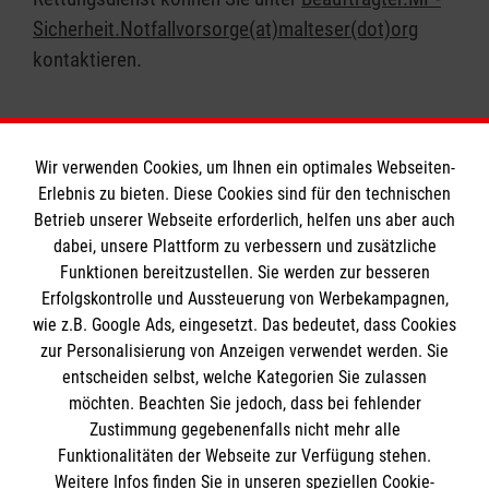
Sicherheit.Notfallvorsorge(at)malteser(dot)org
kontaktieren.
Wir verwenden Cookies, um Ihnen ein optimales Webseiten-
Erlebnis zu bieten. Diese Cookies sind für den technischen
Informationen
Betrieb unserer Webseite erforderlich, helfen uns aber auch
dabei, unsere Plattform zu verbessern und zusätzliche
Funktionen bereitzustellen. Sie werden zur besseren
Erfolgskontrolle und Aussteuerung von Werbekampagnen,
Impressum
wie z.B. Google Ads, eingesetzt. Das bedeutet, dass Cookies
Datenschutz
Die Malteser
zur Personalisierung von Anzeigen verwendet werden. Sie
Barrierefreiheit
entscheiden selbst, welche Kategorien Sie zulassen
Kontakt
möchten. Beachten Sie jedoch, dass bei fehlender
Malteser in Deutschland
Zustimmung gegebenenfalls nicht mehr alle
Malteserorden
Funktionalitäten der Webseite zur Verfügung stehen.
Spendenkonto
Weitere Infos finden Sie in unseren speziellen Cookie-
Sharepoint