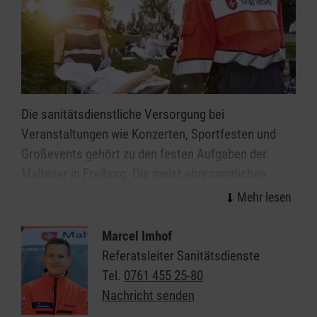
Die sanitätsdienstliche Versorgung bei
Veranstaltungen wie Konzerten, Sportfesten und
Großevents gehört zu den festen Aufgaben der
Malteser in Freiburg. Die meist ehrenamtlichen
Mitarbeitenden des Malteser Sanitätsdiensts leisten
wirksame Hilfe in der Notfallvorsorge.
Marcel Imhof
Veranstaltungen ab einer gewissen Dimension bzw.
Referatsleiter Sanitätsdienste
mit einer bestimmten Charakteristik erfordern einen
Tel.
0761 455 25-80
qualifizierten Sanitätsdienst. Überall da, wo viele
Nachricht senden
Menschen zusammenkommen, erhöht sich