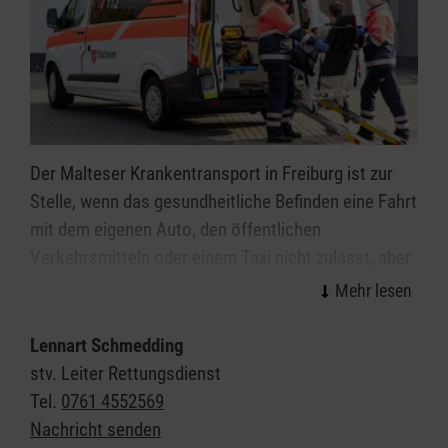
Der Malteser Krankentransport in Freiburg ist zur
Stelle, wenn das gesundheitliche Befinden eine Fahrt
mit dem eigenen Auto, den öffentlichen
Verkehrsmitteln oder einem Taxi nicht zulässt, aber
keine akute Erkrankung oder Verletzung vorliegt, die
den Einsatz der Notfallrettung erfordert. Typische
Einsatzfälle sind Fahrten zu einer Ärztin oder einem
Lennart Schmedding
Arzt, eine Verlegung ins Krankenhaus, in eine
stv. Leiter Rettungsdienst
Pflegeeinrichtung oder nach Hause. Ein
Tel.
0761 4552569
Krankentransport wird über die Leitstelle vor Ort
Nachricht senden