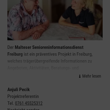
Mit den Eltern, Kostenträgern und Schulen bzw.
Kindergärten sind und bleiben wir in engem
Austausch.
Der
Malteser Senioreninformationsdienst
Freiburg
ist ein präventives Projekt in Freiburg,
welches trägerübergreifende Informationen zu
Angeboten, Aktivitäten, Beratungs- und
Unterstützungsmöglichkeiten
zu den Senioren nach Hause bringt. Dabei geht es
auch um die Vorsorge, um mögliche Einsamkeit
Anjuli Pecik
oder Altersarmut verändern zu können.
Projektreferentin
Tel.
0761 45525312
„Mit dem Malteser Senioreninformationsdienst