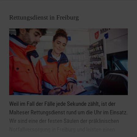
auch Kinder und Jugendliche mit Behinderung ihren
Platz in den Gruppen der Malteser Jugend.
Rettungsdienst in Freiburg
Weil im Fall der Fälle jede Sekunde zählt, ist der
Malteser Rettungsdienst rund um die Uhr im Einsatz.
Wir sind eine der festen Säulen der präklinischen
Notfallversorgung in Freiburg und leisten einen