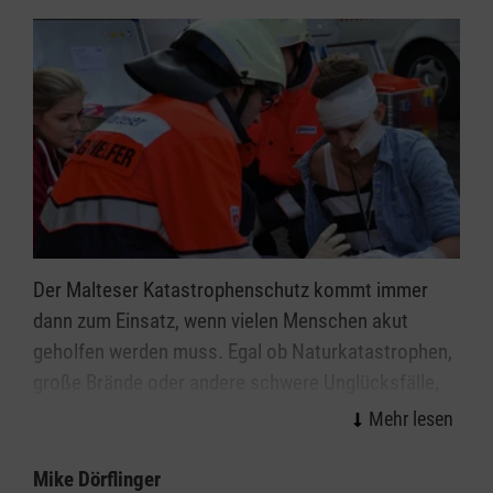
Der Malteser Katastrophenschutz kommt immer
dann zum Einsatz, wenn vielen Menschen akut
geholfen werden muss. Egal ob Naturkatastrophen,
große Brände oder andere schwere Unglücksfälle,
die ehrenamtlichen Einsatzkräfte helfen bei allen
Ereignissen, in denen die Kräfte von Feuerwehr und
Rettungsdienst nicht ausreichen.
Mike Dörflinger