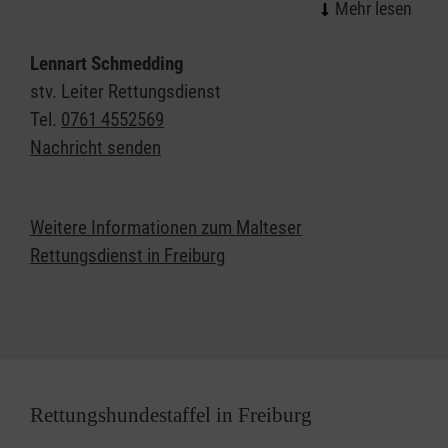
wichtigen Beitrag für eine optimale Versorgung von
Notfallpatientinnen und -patienten und Erkrankten.
Lennart Schmedding
Als einer der größten Arbeitgeber am Markt bieten
stv. Leiter Rettungsdienst
die Malteser attraktive Bedingungen für unsere
Tel.
0761 4552569
Mitarbeiterinnen und Mitarbeiter und vielfältige
Nachricht senden
Chancen für alle, die eine berufliche Perspektive im
Rettungsdienst suchen.
Weitere Informationen zum Malteser
Rettungsdienst in Freiburg
Rettungshundestaffel in Freiburg