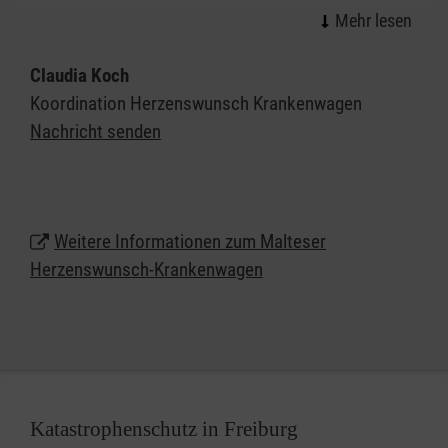
oder die Erfüllung einer besonderen
Herzensangelegenheit - dies alles ist möglich.
Claudia Koch
Speziell geschulte Ehrenamtliche aus dem
Koordination Herzenswunsch Krankenwagen
medizinischen Bereich stehen den Kindern,
Nachricht senden
Jugendlichen und Erwachsenen mit einer oft
lebenszeitverkürzenden Erkrankung dabei zur Seite
und ermöglichen diese unvergesslichen Stunden.
Für den Herzenswunsch-Krankenwagen sind alle
Weitere Informationen zum Malteser
Beteiligten ehrenamtlich unterwegs. Sie stellen ihre
Herzenswunsch-Krankenwagen
Freizeit zur Verfügung, um Menschen ihre letzten
Herzenswünsche zu erfüllen.
Katastrophenschutz in Freiburg