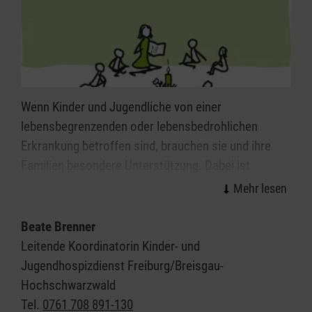
Wenn Kinder und Jugendliche von einer
lebensbegrenzenden oder lebensbedrohlichen
Erkrankung betroffen sind, brauchen sie und ihre
Familien besondere Unterstützung. Dabei ist
Sterbebegleitung nur ein kleiner Teil unserer Arbeit,
denn Kinder- und Jugendhospizarbeit ist eine
Lebensbegleitung.
Beate Brenner
Leitende Koordinatorin Kinder- und
Ehrenamtlich tätige Hospizmitarbeiter kümmern
Jugendhospizdienst Freiburg/Breisgau-
sich während der gesamten Lebens-, Sterbe- und
Hochschwarzwald
Trauerphase oft über Jahre hinweg um die
Tel.
0761 708 891-130