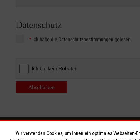
Datenschutz
*
Ich habe die
Datenschutzbestimmungen
gelesen.
Abschicken
Informationen
Die Malt
Wir verwenden Cookies, um Ihnen ein optimales Webseiten-Erle