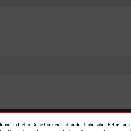
eser
Spendenkonto
bnis zu bieten. Diese Cookies sind für den technischen Betrieb unse