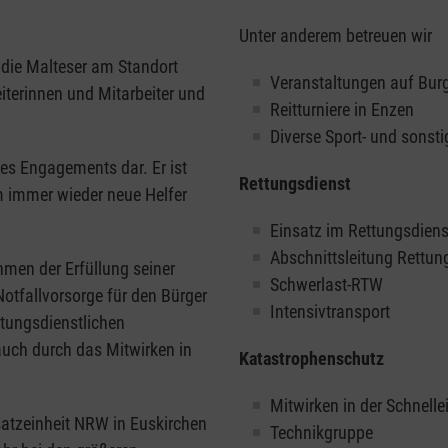
Unter anderem betreuen wir
r die Malteser am Standort
Veranstaltungen auf Bur
iterinnen und Mitarbeiter und
Reitturniere in Enzen
Diverse Sport- und sonst
des Engagements dar. Er ist
Rettungsdienst
m immer wieder neue Helfer
Einsatz im Rettungsdiens
Abschnittsleitung Rettu
ahmen der Erfüllung seiner
Schwerlast-RTW
otfallvorsorge für den Bürger
Intensivtransport
ttungsdienstlichen
 auch durch das Mitwirken in
Katastrophenschutz
Mitwirken in der Schnell
satzeinheit NRW in Euskirchen
Technikgruppe