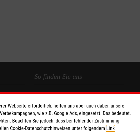
So finden Sie uns
 e.V.
Malteser Hilfsdienst e.V.
150 10
Stadtgeschäftsstelle Euskirchen
rer Webseite erforderlich, helfen uns aber auch dabei, unsere
Am Schwalbenberg 5
 Werbekampagnen, wie z.B. Google Ads, eingesetzt. Das bedeutet,
chten. Beachten Sie jedoch, dass bei fehlender Zustimmung
53879 Euskirchen
ziellen Cookie-Datenschutzhinweisen unter folgendem
Link
.
Telefon: (0 22 51) 6 50 50 1-0
Telefax: (0 22 51) 6 50 50 1-30