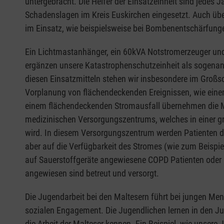
untergebracht. Die Helfer der Einsatzeinheit sind jedes J
Schadenslagen im Kreis Euskirchen eingesetzt. Auch übe
im Einsatz, wie beispielsweise bei Bombenentschärfung
Ein Lichtmastanhänger, ein 60kVA Notstromerzeuger un
ergänzen unsere Katastrophenschutzeinheit als sogenann
diesen Einsatzmitteln stehen wir insbesondere im Großsc
Vorplanung von flächendeckenden Ereignissen, wie einem
einem flächendeckenden Stromausfall übernehmen die Ma
medizinischen Versorgungszentrums, welches in einer gr
wird. In diesem Versorgungszentrum werden Patienten di
aber auf die Verfügbarkeit des Stromes (wie zum Beispi
auf Sauerstoffgeräte angewiesene COPD Patienten oder 
angewiesen sind betreut und versorgt.
Die Jugendarbeit bei den Maltesern führt bei jungen M
sozialen Engagement. Die Jugendlichen lernen in den Ju
die Arbeit der Malteser kennen. Ein Beispiel, wie unsere