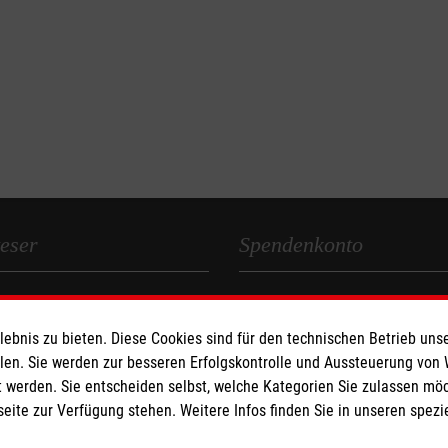
eser
Spendenkonto
 Deutschland
Empfänger: Malteser Hilfsdienst
den
IBAN: DE58 3706 0193 0101 5
bnis zu bieten. Diese Cookies sind für den technischen Betrieb unse
BIC: GENODED1PAX
llen. Sie werden zur besseren Erfolgskontrolle und Aussteuerung von
 werden. Sie entscheiden selbst, welche Kategorien Sie zulassen mö
seite zur Verfügung stehen. Weitere Infos finden Sie in unseren spe