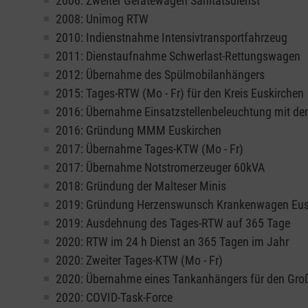
2006: Zweiter Gerätewagen Sanitätsdienst
2008: Unimog RTW
2010: Indienstnahme Intensivtransportfahrzeug
2011: Dienstaufnahme Schwerlast-Rettungswagen
2012: Übernahme des Spülmobilanhängers
2015: Tages-RTW (Mo - Fr) für den Kreis Euskirchen
2016: Übernahme Einsatzstellenbeleuchtung mit d
2016: Gründung MMM Euskirchen
2017: Übernahme Tages-KTW (Mo - Fr)
2017: Übernahme Notstromerzeuger 60kVA
2018: Gründung der Malteser Minis
2019: Gründung Herzenswunsch Krankenwagen Eus
2019: Ausdehnung des Tages-RTW auf 365 Tage
2020: RTW im 24 h Dienst an 365 Tagen im Jahr
2020: Zweiter Tages-KTW (Mo - Fr)
2020: Übernahme eines Tankanhängers für den Groß
2020: COVID-Task-Force