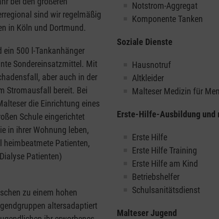
ahr bei den größeren
Notstrom-Aggregat
rregional sind wir regelmäßig
Komponente Tanken
en in Köln und Dortmund.
Soziale Dienste
d ein 500 l-Tankanhänger
te Sondereinsatzmittel. Mit
Hausnotruf
hadensfall, aber auch in der
Altkleider
 Stromausfall bereit. Bei
Malteser Medizin für M
lteser die Einrichtung eines
Erste-Hilfe-Ausbildung und
oßen Schule eingerichtet
e in ihrer Wohnung leben,
Erste Hilfe
el heimbeatmete Patienten,
Erste Hilfe Training
Dialyse Patienten)
Erste Hilfe am Kind
Betriebshelfer
Schulsanitätsdienst
enschen zu einem hohen
gendgruppen altersadaptiert
Malteser Jugend
 Jugendlichen ihr erworbenes