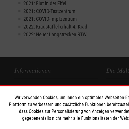
2021: Flut in der Eifel
2021: COVID-Testzentrum
2021: COVID-Impfzentrum
2022: Kradstaffel erhält 4. Krad
2022: Neuer Langstrecken RTW
Informationen
Die Malt
Impressum
Malteser in
Datenschutz
Malteseror
Wir verwenden Cookies, um Ihnen ein optimales Webseiten-Erle
Barrierefreiheit
Sharepoint
Plattform zu verbessern und zusätzliche Funktionen bereitzuste
dass Cookies zur Personalisierung von Anzeigen verwendet
Kontakt
gegebenenfalls nicht mehr alle Funktionalitäten der Web