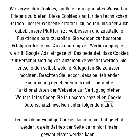
humanitäre Hilfe. Die Organisation leistet in
Erste Hilfe-Ausbildung
Sie motivieren und unterstützen Menschen
Die stationären Einrichtungen gehören zu den
Wir verwenden Cookies, um Ihnen ein optimales Webseiten-
rund 200 Projekten in mehr als 20 Ländern
Sanitätsdienst
dabei, ihre eigenen Stärken und Talente zu
ältesten Gründungen des Malteserordens in
Erlebnis zu bieten. Diese Cookies sind für den technischen
Hilfe für Menschen in Not, unabhängig von
Rettungsdienst
erkennen, Lebensperspektiven zu entwickeln
Betrieb unserer Webseite erforderlich, helfen uns aber auch
Informationen
Deutschland.
deren Religion, Rasse oder politischer
dabei, unsere Plattform zu verbessern und zusätzliche
Notfallvorsorge und Katastrophenschutz
und Verantwortung für sich selbst zu
Funktionen bereitzustellen. Sie werden zur besseren
Überzeugung.
Besuchs- und Begleitungsdienst
übernehmen. Kurz gesagt: ihr eigenes Leben
Hier finden Sie weitere Informationen über die
Erfolgskontrolle und Aussteuerung von Werbekampagnen,
Impressum
Hospizarbeit
(wieder) aktiv zu gestalten. Wir nennen das
Malteser Einrichtungen für Medizin & Pflege:
wie z.B. Google Ads, eingesetzt. Das bedeutet, dass Cookies
Datenschutz
Die christlichen Werte und die humanitären
Malteser Jugend
Hilfe zur Selbsthilfe.
Die Malteser
zur Personalisierung von Anzeigen verwendet werden. Sie
Prinzipien der Unparteilichkeit und
Kontakt
Malteser Krankenhäuser
entscheiden selbst, welche Kategorien Sie zulassen
Eine wachsende Bedeutung haben die sozialen
Unabhängigkeit bilden die Grundlage der
Malteser Altenhilfe- und
Um das zu erreichen, "übernehmen oder
Barrierefreiheit
möchten. Beachten Sie jedoch, dass bei fehlender
Malteser in Deutschland
Dienste, so etwa der Mahlzeitendienst (fast 4
Arbeit.
Zustimmung gegebenenfalls nicht mehr alle
Pflegeeinrichtungen
unterstützen wir Einrichtungen und
Mio. Menüs jährlich), der Hausnotruf (72.000
Funktionalitäten der Webseite zur Verfügung stehen.
Malteserorden
Malteser Ambulante Pflege
Spendenkonto
Maßnahmen, die sich der Pflege oder
Weitere Infos finden Sie in unseren speziellen Cookie-
Kunden) und die Fahrdienste (6,1 Mio.
Sharepoint
Weitere Informationen:
www.malteser-
Betreuung von Kranken, Verletzten,
Malteser Klinik von Weckbecker
Datenschutzhinweisen unter folgendem
Link
.
Beförderungen in Deutschland; rund 4.000
Behinderten oder Menschen in Not, der
international.org
und
Empfänger: Malteser Hilfsdienst e.V.
weltweite Kranken-Rücktransporte jährlich).
Bildung, Erziehung oder der Familienhilfe
www.orderofmalta.org
.
Technisch notwendige Cookies können nicht abgelehnt
IBAN: DE37 3706 0120 1201 2160 16
So finden Sie uns
verpflichtet haben" (aus der Satzung der
werden, da ein Betrieb der Seite dann nicht mehr
Der Malteser Hilfsdienst bedarf zur
BIC: GENODED1PA7
gewährleistet werden kann.
Malteser Werke). Diese Arbeit erfolgt