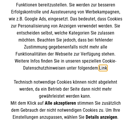
Funktionen bereitzustellen. Sie werden zur besseren
Erfolgskontrolle und Aussteuerung von Werbekampagnen,
Impressum
wie z.B. Google Ads, eingesetzt. Das bedeutet, dass Cookies
Datenschutz
Die Malteser
zur Personalisierung von Anzeigen verwendet werden. Sie
Kontakt
entscheiden selbst, welche Kategorien Sie zulassen
Barrierefreiheit
möchten. Beachten Sie jedoch, dass bei fehlender
Malteser in Deutschland
Zustimmung gegebenenfalls nicht mehr alle
Funktionalitäten der Webseite zur Verfügung stehen.
Malteserorden
Spendenkonto
Weitere Infos finden Sie in unseren speziellen Cookie-
Sharepoint
Datenschutzhinweisen unter folgendem
Link
.
Empfänger: Malteser Hilfsdienst e.V.
Technisch notwendige Cookies können nicht abgelehnt
IBAN: DE37 3706 0120 1201 2160 16
So finden Sie uns
werden, da ein Betrieb der Seite dann nicht mehr
BIC: GENODED1PA7
gewährleistet werden kann.
Mit dem Klick auf
Alle akzeptieren
stimmen Sie zusätzlich
Kamp 22
dem Gebrauch der nicht notwendigen Cookies zu. Um Ihre
Der Malteser Hilfsdienst e.V. ist als eingetragene
Einstellungen anzupassen, wählen Sie
Details anzeigen
.
33098 Paderborn
gemeinnützige Organisation von der Körperschaft- und
Telefon: 05251 13 55 0