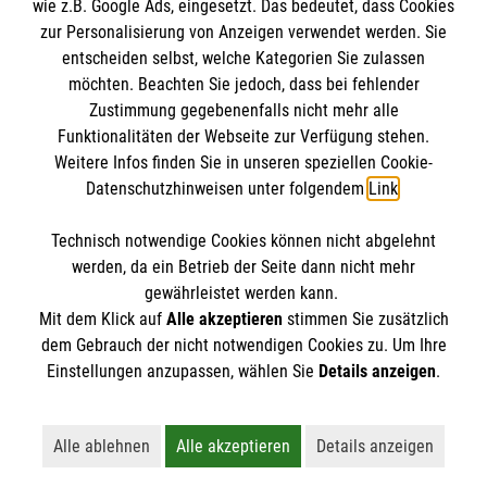
wie z.B. Google Ads, eingesetzt. Das bedeutet, dass Cookies
Datenschutz
Die Malteser
zur Personalisierung von Anzeigen verwendet werden. Sie
Kontakt
entscheiden selbst, welche Kategorien Sie zulassen
Barrierefreiheit
möchten. Beachten Sie jedoch, dass bei fehlender
Malteser in Deutschland
Zustimmung gegebenenfalls nicht mehr alle
Malteserorden
Funktionalitäten der Webseite zur Verfügung stehen.
Spendenkonto
Weitere Infos finden Sie in unseren speziellen Cookie-
Sharepoint
Datenschutzhinweisen unter folgendem
Link
.
Empfänger: Malteser Hilfsdienst e.V.
Technisch notwendige Cookies können nicht abgelehnt
Bank: Pax-Bank für Kirche und Caritas eG
So finden Sie uns
werden, da ein Betrieb der Seite dann nicht mehr
IBAN: DE15 3706 0120 1201 2130 17
gewährleistet werden kann.
Mit dem Klick auf
Alle akzeptieren
stimmen Sie zusätzlich
BIC: GENODED1PA7
Streitfeldstr. 1
dem Gebrauch der nicht notwendigen Cookies zu. Um Ihre
Der Malteser Hilfsdienst e.V. ist als eingetragene
Einstellungen anzupassen, wählen Sie
Details anzeigen
.
81673 München
gemeinnützige Organisation von der Körperschaft- und
Telefon: 089-43608-0
Gewerbesteuer befreit.
Email:
bistum.muenchen@malteser.org
Alle ablehnen
Alle akzeptieren
Details anzeigen
Lehnt alle nicht-essentiellen Cookies ab
Akzeptiert alle Cookies einschließl
Öffnet detaillie