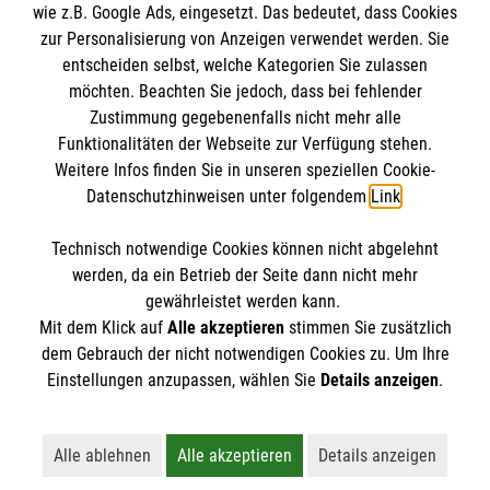
wie z.B. Google Ads, eingesetzt. Das bedeutet, dass Cookies
Datenschutz
Die Malteser
zur Personalisierung von Anzeigen verwendet werden. Sie
Kontakt
entscheiden selbst, welche Kategorien Sie zulassen
Barrierefreiheit
möchten. Beachten Sie jedoch, dass bei fehlender
Malteser in Deutschland
Zustimmung gegebenenfalls nicht mehr alle
Funktionalitäten der Webseite zur Verfügung stehen.
Malteserorden
Spendenkonto
Weitere Infos finden Sie in unseren speziellen Cookie-
Sharepoint
Datenschutzhinweisen unter folgendem
Link
.
Empfänger: Malteser Hilfsdienst e.V.
Technisch notwendige Cookies können nicht abgelehnt
Bank: Pax-Bank für Kirche und Caritas eG
So finden Sie uns
werden, da ein Betrieb der Seite dann nicht mehr
IBAN: DE15 3706 0120 1201 2130 17
gewährleistet werden kann.
Mit dem Klick auf
Alle akzeptieren
stimmen Sie zusätzlich
BIC: GENODED1PA7
Streitfeldstr. 1
dem Gebrauch der nicht notwendigen Cookies zu. Um Ihre
Der Malteser Hilfsdienst e.V. ist als eingetragene
Einstellungen anzupassen, wählen Sie
Details anzeigen
.
81673 München
gemeinnützige Organisation von der Körperschaft- und
Telefon: 089-43608-0
Gewerbesteuer befreit.
Email:
bistum.muenchen@malteser.org
Alle ablehnen
Alle akzeptieren
Details anzeigen
Lehnt alle nicht-essentiellen Cookies ab
Akzeptiert alle Cookies einschließl
Öffnet detaillie