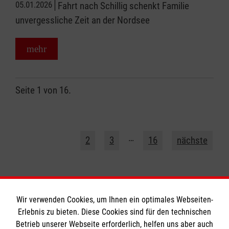
05.01.2026
Fahrt nach Schillig schenkt Familie
unvergessliche Zeit an der Nordsee
mehr
Seite 1 von 16.
1
…
2
3
16
nächste
Wir verwenden Cookies, um Ihnen ein optimales Webseiten-
Erlebnis zu bieten. Diese Cookies sind für den technischen
Betrieb unserer Webseite erforderlich, helfen uns aber auch
Informationen