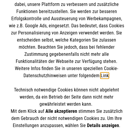
dabei, unsere Plattform zu verbessern und zusätzliche
Funktionen bereitzustellen. Sie werden zur besseren
Erfolgskontrolle und Aussteuerung von Werbekampagnen,
Impressum
wie z.B. Google Ads, eingesetzt. Das bedeutet, dass Cookies
Datenschutz
Die Malteser
zur Personalisierung von Anzeigen verwendet werden. Sie
Kontakt
entscheiden selbst, welche Kategorien Sie zulassen
möchten. Beachten Sie jedoch, dass bei fehlender
Malteser in Deutschland
Zustimmung gegebenenfalls nicht mehr alle
Funktionalitäten der Webseite zur Verfügung stehen.
Malteserorden
Spendenkonto
Weitere Infos finden Sie in unseren speziellen Cookie-
Sharepoint
Datenschutzhinweisen unter folgendem
Link
.
Empfänger: Malteser Hilfsdienst e.V.
Technisch notwendige Cookies können nicht abgelehnt
Bank: Pax-Bank für Kirche und Caritas eG
So finden Sie uns
werden, da ein Betrieb der Seite dann nicht mehr
IBAN: DE60370601201201206290
gewährleistet werden kann.
Mit dem Klick auf
Alle akzeptieren
stimmen Sie zusätzlich
BIC: GENODED1PA7
Amtmann-Schipper-Straße 99
dem Gebrauch der nicht notwendigen Cookies zu. Um Ihre
Der Malteser Hilfsdienst e.V. ist als eingetragene
Einstellungen anzupassen, wählen Sie
Details anzeigen
.
48282 Emsdetten
gemeinnützige Organisation von der Körperschaft- und