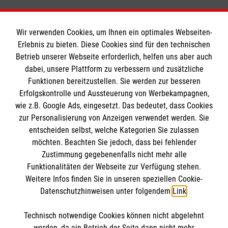
Wir verwenden Cookies, um Ihnen ein optimales Webseiten-
Erlebnis zu bieten. Diese Cookies sind für den technischen
Betrieb unserer Webseite erforderlich, helfen uns aber auch
Informationen
dabei, unsere Plattform zu verbessern und zusätzliche
Funktionen bereitzustellen. Sie werden zur besseren
Erfolgskontrolle und Aussteuerung von Werbekampagnen,
Impressum
wie z.B. Google Ads, eingesetzt. Das bedeutet, dass Cookies
Datenschutz
Die Malteser
zur Personalisierung von Anzeigen verwendet werden. Sie
Kontakt
entscheiden selbst, welche Kategorien Sie zulassen
möchten. Beachten Sie jedoch, dass bei fehlender
Malteser in Deutschland
Zustimmung gegebenenfalls nicht mehr alle
Funktionalitäten der Webseite zur Verfügung stehen.
Malteserorden
Spendenkonto
Weitere Infos finden Sie in unseren speziellen Cookie-
Sharepoint
Datenschutzhinweisen unter folgendem
Link
.
Empfänger: Malteser Hilfsdienst e.V.
Technisch notwendige Cookies können nicht abgelehnt
Bank: Pax-Bank für Kirche und Caritas eG
So finden Sie uns
werden, da ein Betrieb der Seite dann nicht mehr