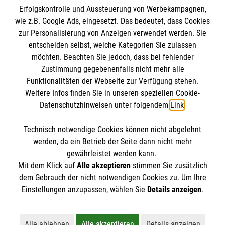
Erfolgskontrolle und Aussteuerung von Werbekampagnen,
Impressum
wie z.B. Google Ads, eingesetzt. Das bedeutet, dass Cookies
Datenschutz
Die Malteser
zur Personalisierung von Anzeigen verwendet werden. Sie
Kontakt
entscheiden selbst, welche Kategorien Sie zulassen
möchten. Beachten Sie jedoch, dass bei fehlender
Malteser in Deutschland
Zustimmung gegebenenfalls nicht mehr alle
Malteserorden
Funktionalitäten der Webseite zur Verfügung stehen.
Spendenkonto
Weitere Infos finden Sie in unseren speziellen Cookie-
Sharepoint
Datenschutzhinweisen unter folgendem
Link
.
Empfänger: Malteser Hilfsdienst e.V.
Technisch notwendige Cookies können nicht abgelehnt
Bank: Pax-Bank für Kirche und Caritas eG
So finden Sie uns
werden, da ein Betrieb der Seite dann nicht mehr
IBAN: DE60370601201201206290
gewährleistet werden kann.
Mit dem Klick auf
Alle akzeptieren
stimmen Sie zusätzlich
BIC: GENODED1PA7
Amtmann-Schipper-Straße 99
dem Gebrauch der nicht notwendigen Cookies zu. Um Ihre
Der Malteser Hilfsdienst e.V. ist als eingetragene
Einstellungen anzupassen, wählen Sie
Details anzeigen
.
48282 Emsdetten
gemeinnützige Organisation von der Körperschaft- und
Telefon: 02572 4025
Gewerbesteuer befreit.
Email:
info.emsdetten@malteser.org
Alle ablehnen
Alle akzeptieren
Details anzeigen