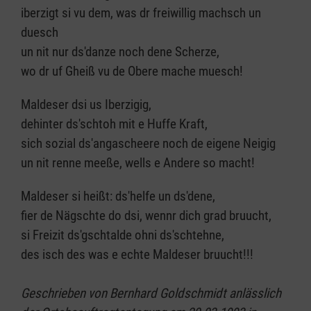
iberzigt si vu dem, was dr freiwillig machsch un
duesch
un nit nur ds'danze noch dene Scherze,
wo dr uf Gheiß vu de Obere mache muesch!
Maldeser dsi us Iberzigig,
dehinter ds'schtoh mit e Huffe Kraft,
sich sozial ds'angascheere noch de eigene Neigig
un nit renne meeße, wells e Andere so macht!
Maldeser si heißt: ds'helfe un ds'dene,
fier de Nägschte do dsi, wennr dich grad bruucht,
si Freizit ds'gschtalde ohni ds'schtehne,
des isch des was e echte Maldeser bruucht!!!
Geschrieben von Bernhard Goldschmidt anlässlich