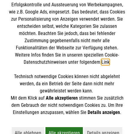
Erfolgskontrolle und Aussteuerung von Werbekampagnen,
Impressum
wie z.B. Google Ads, eingesetzt. Das bedeutet, dass Cookies
Datenschutz
Die Malteser
zur Personalisierung von Anzeigen verwendet werden. Sie
Kontakt
entscheiden selbst, welche Kategorien Sie zulassen
Barrierefreiheit
möchten. Beachten Sie jedoch, dass bei fehlender
Malteser in Deutschland
Zustimmung gegebenenfalls nicht mehr alle
Funktionalitäten der Webseite zur Verfügung stehen.
Malteserorden
Spendenkonto
Weitere Infos finden Sie in unseren speziellen Cookie-
Sharepoint
Datenschutzhinweisen unter folgendem
Link
.
Empfänger: Malteser Hilfsdienst e.V.
Technisch notwendige Cookies können nicht abgelehnt
Bank: PAX Bank für Kirche und Caritas eG
So finden Sie uns
werden, da ein Betrieb der Seite dann nicht mehr
IBAN: DE04 3706 0120 1201 2137 00
gewährleistet werden kann.
Mit dem Klick auf
Alle akzeptieren
stimmen Sie zusätzlich
BIC: GENODED1PA7
Leonhardstraße 3
dem Gebrauch der nicht notwendigen Cookies zu. Um Ihre
Der Malteser Hilfsdienst e.V. ist als eingetragene
Einstellungen anzupassen, wählen Sie
Details anzeigen
.
85567 Grafing
gemeinnützige Organisation von der Körperschaft- und
Telefon: 08092 2320150
Gewerbesteuer befreit.
Email:
peter.murr@malteser.org
Alle ablehnen
Alle akzeptieren
Details anzeigen