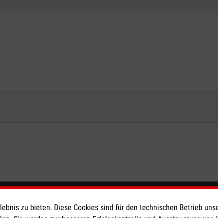
eser
Spendenkonto
bnis zu bieten. Diese Cookies sind für den technischen Betrieb unse