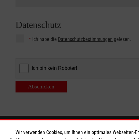
Datenschutz
*
Ich habe die
Datenschutzbestimmungen
gelesen.
Abschicken
Informationen
Die Malt
Wir verwenden Cookies, um Ihnen ein optimales Webseiten-Erle