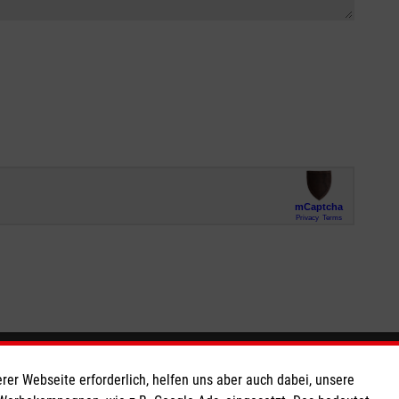
So finden Sie uns
rer Webseite erforderlich, helfen uns aber auch dabei, unsere