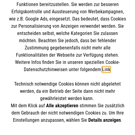
Funktionen bereitzustellen. Sie werden zur besseren
Erfolgskontrolle und Aussteuerung von Werbekampagnen,
Impressum
wie z.B. Google Ads, eingesetzt. Das bedeutet, dass Cookies
Datenschutz
Die Malteser
zur Personalisierung von Anzeigen verwendet werden. Sie
Kontakt
entscheiden selbst, welche Kategorien Sie zulassen
Barrierefreiheit
möchten. Beachten Sie jedoch, dass bei fehlender
Malteser in Deutschland
Zustimmung gegebenenfalls nicht mehr alle
Malteserorden
Funktionalitäten der Webseite zur Verfügung stehen.
Spendenkonto
Weitere Infos finden Sie in unseren speziellen Cookie-
Sharepoint
Datenschutzhinweisen unter folgendem
Link
.
Empfänger: Malteser Hilfsdienst e.V.
Technisch notwendige Cookies können nicht abgelehnt
Bank: Pax-Bank für Kirche und Caritas eG
So finden Sie uns
werden, da ein Betrieb der Seite dann nicht mehr
IBAN: DE21 3706 0120 1201 2026 27
gewährleistet werden kann.
Mit dem Klick auf
Alle akzeptieren
stimmen Sie zusätzlich
BIC: GENODED1PA7
Schützenstraße 10
dem Gebrauch der nicht notwendigen Cookies zu. Um Ihre
Der Malteser Hilfsdienst e.V. ist als eingetragene
Einstellungen anzupassen, wählen Sie
Details anzeigen
.
89407 Dillingen
gemeinnützige Organisation von der Körperschaft- und
Telefon: 09071 12 74