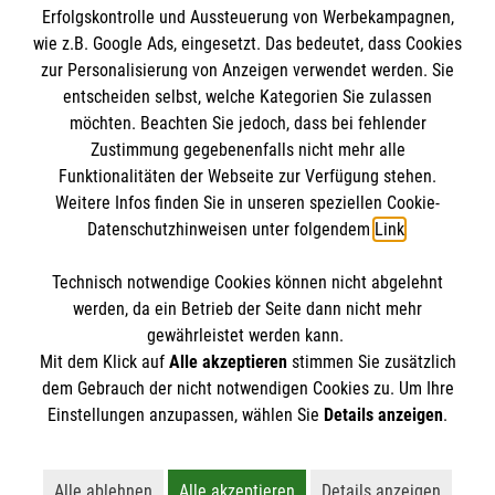
Erfolgskontrolle und Aussteuerung von Werbekampagnen,
Impressum
wie z.B. Google Ads, eingesetzt. Das bedeutet, dass Cookies
Datenschutz
Die Malteser
zur Personalisierung von Anzeigen verwendet werden. Sie
Kontakt
entscheiden selbst, welche Kategorien Sie zulassen
Barrierefreiheit
möchten. Beachten Sie jedoch, dass bei fehlender
Malteser in Deutschland
Zustimmung gegebenenfalls nicht mehr alle
Funktionalitäten der Webseite zur Verfügung stehen.
Malteserorden
Spendenkonto
Weitere Infos finden Sie in unseren speziellen Cookie-
Sharepoint
Datenschutzhinweisen unter folgendem
Link
.
Empfänger: Malteser Hilfsdienst e.V.
Technisch notwendige Cookies können nicht abgelehnt
Bank: Pax-Bank für Kirche und Caritas eG
So finden Sie uns
werden, da ein Betrieb der Seite dann nicht mehr
IBAN: DE21 3706 0120 1201 2026 27
gewährleistet werden kann.
Mit dem Klick auf
Alle akzeptieren
stimmen Sie zusätzlich
BIC: GENODED1PA7
Schützenstraße 10
dem Gebrauch der nicht notwendigen Cookies zu. Um Ihre
Der Malteser Hilfsdienst e.V. ist als eingetragene
Einstellungen anzupassen, wählen Sie
Details anzeigen
.
89407 Dillingen
gemeinnützige Organisation von der Körperschaft- und
Telefon: 09071 12 74
Gewerbesteuer befreit.
Email:
info.dillingen@malteser.org
Alle ablehnen
Alle akzeptieren
Details anzeigen