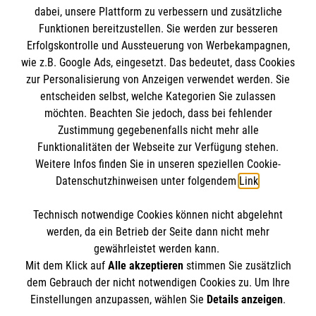
dabei, unsere Plattform zu verbessern und zusätzliche
Funktionen bereitzustellen. Sie werden zur besseren
Erfolgskontrolle und Aussteuerung von Werbekampagnen,
Impressum
wie z.B. Google Ads, eingesetzt. Das bedeutet, dass Cookies
Datenschutz
Die Malteser
zur Personalisierung von Anzeigen verwendet werden. Sie
Barrierefreiheit
entscheiden selbst, welche Kategorien Sie zulassen
Kontakt
möchten. Beachten Sie jedoch, dass bei fehlender
Malteser in Deutschland
Zustimmung gegebenenfalls nicht mehr alle
Funktionalitäten der Webseite zur Verfügung stehen.
Malteserorden
Spendenkonto
Weitere Infos finden Sie in unseren speziellen Cookie-
Sharepoint
Datenschutzhinweisen unter folgendem
Link
.
Empfänger: Malteser Hilfsdienst e.V.
Technisch notwendige Cookies können nicht abgelehnt
Pax-Bank für Kirche und Caritas eG
So finden Sie uns
werden, da ein Betrieb der Seite dann nicht mehr
IBAN: DE47 3706 0193 4001 1550 89
gewährleistet werden kann.
Mit dem Klick auf
Alle akzeptieren
stimmen Sie zusätzlich
BIC: GENODED1PAX
Baustraße 3
dem Gebrauch der nicht notwendigen Cookies zu. Um Ihre
Der Malteser Hilfsdienst e.V. ist als eingetragene
Einstellungen anzupassen, wählen Sie
Details anzeigen
.
64372 Ober-Ramstadt
gemeinnützige Organisation von der Körperschaft- und