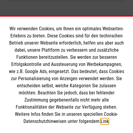
Wir verwenden Cookies, um Ihnen ein optimales Webseiten-
Erlebnis zu bieten. Diese Cookies sind für den technischen
Informationen
Betrieb unserer Webseite erforderlich, helfen uns aber auch
dabei, unsere Plattform zu verbessern und zusätzliche
Funktionen bereitzustellen. Sie werden zur besseren
Erfolgskontrolle und Aussteuerung von Werbekampagnen,
Impressum
wie z.B. Google Ads, eingesetzt. Das bedeutet, dass Cookies
Datenschutz
Die Malteser
zur Personalisierung von Anzeigen verwendet werden. Sie
Barrierefreiheit
entscheiden selbst, welche Kategorien Sie zulassen
Kontakt
möchten. Beachten Sie jedoch, dass bei fehlender
Malteser in Deutschland
Zustimmung gegebenenfalls nicht mehr alle
Malteserorden
Funktionalitäten der Webseite zur Verfügung stehen.
Spendenkonto
Weitere Infos finden Sie in unseren speziellen Cookie-
Sharepoint
Datenschutzhinweisen unter folgendem
Link
.
Empfänger: Malteser Hilfsdienst e.V.