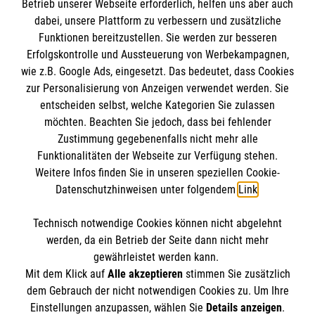
Informationen
Betrieb unserer Webseite erforderlich, helfen uns aber auch
dabei, unsere Plattform zu verbessern und zusätzliche
Funktionen bereitzustellen. Sie werden zur besseren
Erfolgskontrolle und Aussteuerung von Werbekampagnen,
Impressum
wie z.B. Google Ads, eingesetzt. Das bedeutet, dass Cookies
Datenschutz
Die Malteser
zur Personalisierung von Anzeigen verwendet werden. Sie
Barrierefreiheit
entscheiden selbst, welche Kategorien Sie zulassen
Kontakt
möchten. Beachten Sie jedoch, dass bei fehlender
Malteser in Deutschland
Zustimmung gegebenenfalls nicht mehr alle
Malteserorden
Funktionalitäten der Webseite zur Verfügung stehen.
Spendenkonto
Weitere Infos finden Sie in unseren speziellen Cookie-
Sharepoint
Datenschutzhinweisen unter folgendem
Link
.
Empfänger: Malteser Hilfsdienst e.V.
Technisch notwendige Cookies können nicht abgelehnt
Pax-Bank für Kirche und Caritas eG
So finden Sie uns
werden, da ein Betrieb der Seite dann nicht mehr
IBAN: DE47 3706 0193 4001 1550 89
gewährleistet werden kann.
Mit dem Klick auf
Alle akzeptieren
stimmen Sie zusätzlich
BIC: GENODED1PAX
Baustraße 3
dem Gebrauch der nicht notwendigen Cookies zu. Um Ihre
Der Malteser Hilfsdienst e.V. ist als eingetragene
Einstellungen anzupassen, wählen Sie
Details anzeigen
.
64372 Ober-Ramstadt