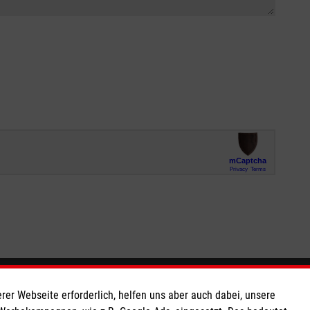
So finden Sie uns
rer Webseite erforderlich, helfen uns aber auch dabei, unsere