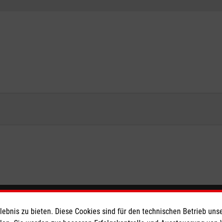
eser
Spendenkonto
bnis zu bieten. Diese Cookies sind für den technischen Betrieb unse