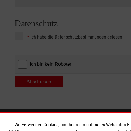
Datenschutz
*
Ich habe die
Datenschutzbestimmungen
gelesen.
Abschicken
Informationen
Die Malt
Wir verwenden Cookies, um Ihnen ein optimales Webseiten-Erle