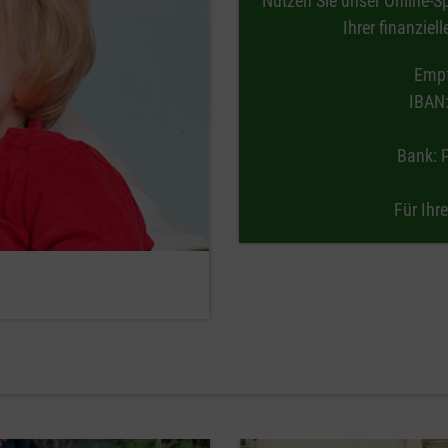
Nutzen Sie unser Online-S
Ihrer finanzie
Empf
IBAN
Bank: P
Für Ihr