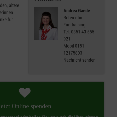
den, ältere
Andrea Gaede
erinnen
Referentin
nke für
Fundraising
Tel.
0351 43 555
921
Mobil
0151
12175803
Nachricht senden
Jetzt Online spenden