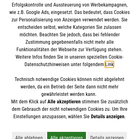
Erfolgskontrolle und Aussteuerung von Werbekampagnen,
Impressum
wie z.B. Google Ads, eingesetzt. Das bedeutet, dass Cookies
Datenschutz
Die Malteser
zur Personalisierung von Anzeigen verwendet werden. Sie
Barrierefreiheit
entscheiden selbst, welche Kategorien Sie zulassen
Kontakt
möchten. Beachten Sie jedoch, dass bei fehlender
Malteser in Deutschland
Zustimmung gegebenenfalls nicht mehr alle
Funktionalitäten der Webseite zur Verfügung stehen.
Malteserorden
Spendenkonto
Weitere Infos finden Sie in unseren speziellen Cookie-
Sharepoint
Datenschutzhinweisen unter folgendem
Link
.
Empfänger: Malteser Hilfsdienst e.V.
Technisch notwendige Cookies können nicht abgelehnt
Bank: Pax-Bank
So finden Sie uns
werden, da ein Betrieb der Seite dann nicht mehr
IBAN: DE26 3706 0120 1201 2260 11
gewährleistet werden kann.
Mit dem Klick auf
Alle akzeptieren
stimmen Sie zusätzlich
BIC: GENODED1PA7
Gliederung Taucha
dem Gebrauch der nicht notwendigen Cookies zu. Um Ihre
Der Malteser Hilfsdienst e.V. ist als eingetragene
Einstellungen anzupassen, wählen Sie
Details anzeigen
.
Pfarrgruppe Burgstädt
gemeinnützige Organisation von der Körperschaft- und
Leipziger Straße 102
Gewerbesteuer befreit.
04425 Taucha
Alle ablehnen
Alle akzeptieren
Details anzeigen