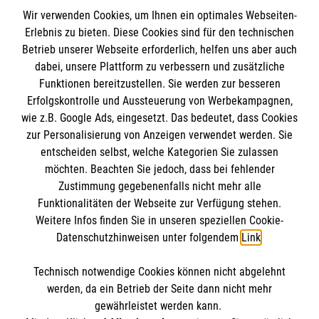
Wir verwenden Cookies, um Ihnen ein optimales Webseiten-
Erlebnis zu bieten. Diese Cookies sind für den technischen
Betrieb unserer Webseite erforderlich, helfen uns aber auch
Informationen
dabei, unsere Plattform zu verbessern und zusätzliche
Funktionen bereitzustellen. Sie werden zur besseren
Erfolgskontrolle und Aussteuerung von Werbekampagnen,
Impressum
wie z.B. Google Ads, eingesetzt. Das bedeutet, dass Cookies
Datenschutz
Die Malteser
zur Personalisierung von Anzeigen verwendet werden. Sie
Barrierefreiheit
entscheiden selbst, welche Kategorien Sie zulassen
Kontakt
möchten. Beachten Sie jedoch, dass bei fehlender
Malteser in Deutschland
Zustimmung gegebenenfalls nicht mehr alle
Funktionalitäten der Webseite zur Verfügung stehen.
Malteserorden
Spendenkonto
Weitere Infos finden Sie in unseren speziellen Cookie-
Sharepoint
Datenschutzhinweisen unter folgendem
Link
.
Empfänger: Malteser Hilfsdienst e.V.
Technisch notwendige Cookies können nicht abgelehnt
Bank: Pax-Bank
So finden Sie uns
werden, da ein Betrieb der Seite dann nicht mehr
IBAN: DE26 3706 0120 1201 2260 11
gewährleistet werden kann.