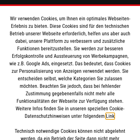
Impressum
MPG Ansprechpartner
Datenschutz
Wir verwenden Cookies, um Ihnen ein optimales Webseiten-
Barrierefreiheit
Erlebnis zu bieten. Diese Cookies sind für den technischen
Den Beauftragten für Medizinproduktesicherheit
Betrieb unserer Webseite erforderlich, helfen uns aber auch
Kontakt
dabei, unsere Plattform zu verbessern und zusätzliche
im Malteser Rettungsdienst und den
Die Malteser
Presse
Funktionen bereitzustellen. Sie werden zur besseren
Einsatzdiensten der Malteser können Sie unter
Erfolgskontrolle und Aussteuerung von Werbekampagnen,
gmb_mpg@malteser.org
kontaktieren.
wie z.B. Google Ads, eingesetzt. Das bedeutet, dass Cookies
Malteserorden
zur Personalisierung von Anzeigen verwendet werden. Sie
Malteser Jugend
Spendenkonto
entscheiden selbst, welche Kategorien Sie zulassen
Malteser International
möchten. Beachten Sie jedoch, dass bei fehlender
Zustimmung gegebenenfalls nicht mehr alle
Malteser Intern
Empfänger: Malteser Hilfsdienst e.V.
Funktionalitäten der Webseite zur Verfügung stehen.
Sharepoint
Weitere Infos finden Sie in unseren speziellen Cookie-
Pax-Bank für Kirche und Caritas eG
So finden Sie uns
Datenschutzhinweisen unter folgendem
Link
.
IBAN: DE26370601201201209230
BIC: GENODED1PA7
Technisch notwendige Cookies können nicht abgelehnt
Berliner Str. 52F
Accordion 1
werden, da ein Betrieb der Seite dann nicht mehr