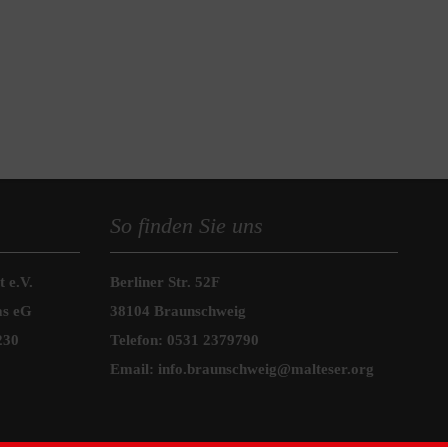
So finden Sie uns
 e.V.
Berliner Str. 52F
as eG
38104 Braunschweig
230
Telefon:
0531 2379790
Email:
info.braunschweig@malteser.org