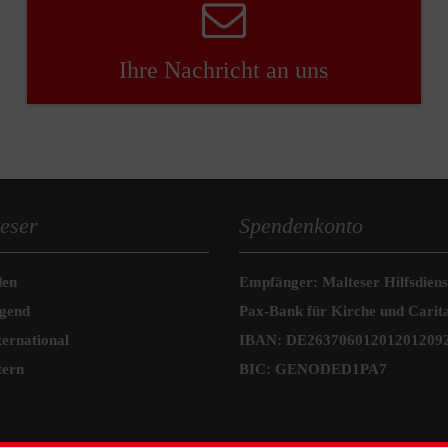
Ihre Nachricht an uns
eser
Spendenkonto
den
Empfänger: Malteser Hilfsdienst
ugend
Pax-Bank für Kirche und Carit
ternational
IBAN: DE26370601201201209
tern
BIC: GENODED1PA7