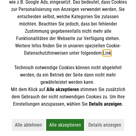
wie z.B. Google Ads, eingesetzt. Das bedeutet, dass Cookies
Malteserorden
zur Personalisierung von Anzeigen verwendet werden. Sie
Malteser Jugend
Spendenkonto
entscheiden selbst, welche Kategorien Sie zulassen
Malteser International
möchten. Beachten Sie jedoch, dass bei fehlender
Zustimmung gegebenenfalls nicht mehr alle
Malteser Intern
Funktionalitäten der Webseite zur Verfügung stehen.
Empfänger: Malteser Hilfsdienst e.V.
Sharepoint
Weitere Infos finden Sie in unseren speziellen Cookie-
Pax-Bank für Kirche und Caritas eG
So finden Sie uns
Datenschutzhinweisen unter folgendem
Link
.
IBAN: DE26370601201201209230
BIC: GENODED1PA7
Technisch notwendige Cookies können nicht abgelehnt
Berliner Str. 52F
Accordion 1
werden, da ein Betrieb der Seite dann nicht mehr
38104 Braunschweig
gewährleistet werden kann.
Mit dem Klick auf
Alle akzeptieren
stimmen Sie zusätzlich
Telefon:
0531 2379790
dem Gebrauch der nicht notwendigen Cookies zu. Um Ihre
Email:
info.braunschweig@malteser.org
Der Malteser Hilfsdienst e.V. ist als eingetragene
Einstellungen anzupassen, wählen Sie
Details anzeigen
.
gemeinnützige Organisation von der Körperschaft- und
Gewerbesteuer befreit.
Alle ablehnen
Alle akzeptieren
Details anzeigen
Lehnt alle nicht-essentiellen Cookies ab
Akzeptiert alle Cookies einschließl
Öffnet detaillie