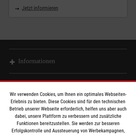
Jetzt informieren
Informationen
Impressum
MPG Ansprechpartner
Datenschutz
Wir verwenden Cookies, um Ihnen ein optimales Webseiten-
Erlebnis zu bieten. Diese Cookies sind für den technischen
Barrierefreiheit
Den Beauftragten für Medizinproduktesicherheit
Betrieb unserer Webseite erforderlich, helfen uns aber auch
Kontakt
dabei, unsere Plattform zu verbessern und zusätzliche
im Malteser Rettungsdienst und den
Die Malteser
Presse
Funktionen bereitzustellen. Sie werden zur besseren
Einsatzdiensten der Malteser können Sie unter
Erfolgskontrolle und Aussteuerung von Werbekampagnen,
gmb_mpg@malteser.org
kontaktieren.