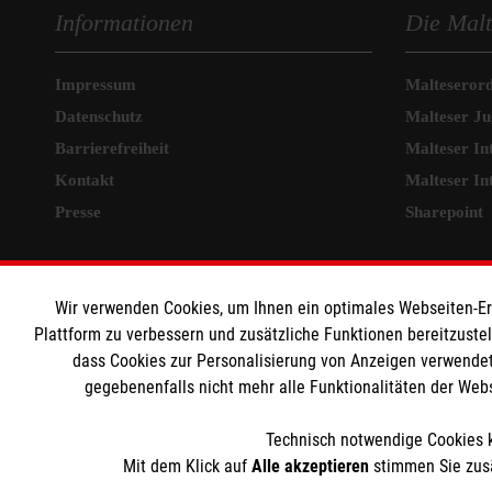
Informationen
Die Malt
Impressum
Malteseror
Datenschutz
Malteser J
Barrierefreiheit
Malteser In
Kontakt
Malteser In
Presse
Sharepoint
MPG Ansprechpartner
Wir verwenden Cookies, um Ihnen ein optimales Webseiten-Erle
Den Beauftragten für
Plattform zu verbessern und zusätzliche Funktionen bereitzuste
dass Cookies zur Personalisierung von Anzeigen verwendet
Medizinproduktesicherheit im Malteser
gegebenenfalls nicht mehr alle Funktionalitäten der Web
Rettungsdienst und den Einsatzdiensten der
Malteser können Sie unter
Technisch notwendige Cookies k
gmb_mpg@malteser.org
kontaktieren.
Mit dem Klick auf
Alle akzeptieren
stimmen Sie zusä