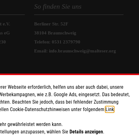
So finden Sie uns
 e.V.
Berliner Str. 52F
as eG
38104 Braunschweig
230
Telefon:
0531 2379790
Email:
info.braunschweig@malteser.org
rer Webseite erforderlich, helfen uns aber auch dabei, unsere
 Werbekampagnen, wie z.B. Google Ads, eingesetzt. Das bedeutet,
chten. Beachten Sie jedoch, dass bei fehlender Zustimmung
ziellen Cookie-Datenschutzhinweisen unter folgendem
Link
.
mehr gewährleistet werden kann.
stellungen anzupassen, wählen Sie
Details anzeigen
.