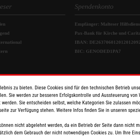
eser
Spendenkonto
den
Empfänger: Malteser Hilfsdienst
ugend
Pax-Bank für Kirche und Carit
ternational
IBAN: DE26370601201201209
tern
BIC: GENODED1PA7
bnis zu bieten. Diese Cookies sind für den technischen Betrieb unse
llen. Sie werden zur besseren Erfolgskontrolle und Aussteuerung von
 werden. Sie entscheiden selbst, welche Kategorien Sie zulassen mö
seite zur Verfügung stehen. Weitere Infos finden Sie in unseren spe
önnen nicht abgelehnt werden, da ein Betrieb der Seite dann nicht 
tzlich dem Gebrauch der nicht notwendigen Cookies zu. Um Ihre Ein