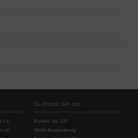
it ein Jahr sozial engagieren möchte, ist bei uns
d Männer ab 18 Jahre engagieren. Eine Altersgrenze
eitsleben oder der Kindererziehung einbringen oder
nte Sichtweisen. Das macht neugierig auf den
ndienst dauert in der Regel ein Jahr und kann auf
So finden Sie uns
, um sich mit spannenden Themen auseinander zu
 genügend Zeit für gemeinsame Freizeit und eine
 e.V.
Berliner Str. 52F
as eG
38104 Braunschweig