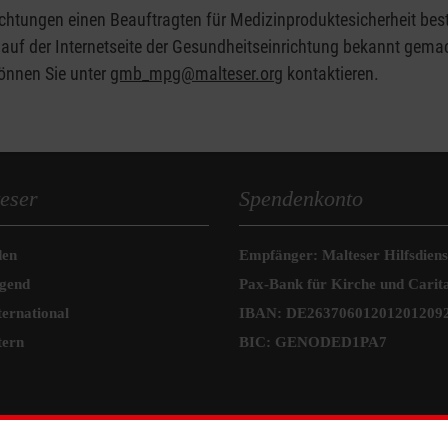
tungen einen Beauftragten für Medizinproduktesicherheit bes
 auf der Internetseite der Gesundheitseinrichtung bekannt gema
önnen Sie unter
gmb_mpg@malteser.org
​​​​​​ kontaktieren.
eser
Spendenkonto
den
Empfänger: Malteser Hilfsdienst
ugend
Pax-Bank für Kirche und Carit
ternational
IBAN: DE26370601201201209
tern
BIC: GENODED1PA7