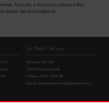
timmen. Nach Abs. 4 muss eine Funktions-E-Mail-
cht werden. Den Beauftragten für
So finden Sie uns
 e.V.
Berliner Str. 52F
as eG
38104 Braunschweig
230
Telefon:
0531 2379790
Email:
info.braunschweig@malteser.org