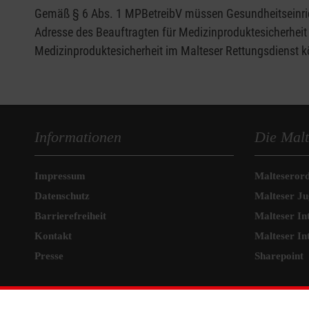
Gemäß § 6 Abs. 1 MPBetreibV müssen Gesundheitseinrich
Adresse des Beauftragten für Medizinproduktesicherheit
Medizinproduktesicherheit im Malteser Rettungsdienst k
Informationen
Die Malt
Impressum
Malteseror
Datenschutz
Malteser J
Barrierefreiheit
Malteser In
Kontakt
Malteser In
Presse
Sharepoint
MPG Ansprechpartner