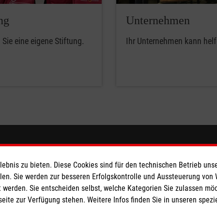
ng
Unternehmen
Sie eine eigene Stiftung.
Ihr Unternehmen kann helf
eser
Spendenkonto
bnis zu bieten. Diese Cookies sind für den technischen Betrieb unse
 Deutschland
Empfänger: Malteser Hilfsdienst
llen. Sie werden zur besseren Erfolgskontrolle und Aussteuerung von
 werden. Sie entscheiden selbst, welche Kategorien Sie zulassen mö
den
Bank: Pax-Bank für Kirche und
seite zur Verfügung stehen. Weitere Infos finden Sie in unseren spe
IBAN: DE24310601201201225