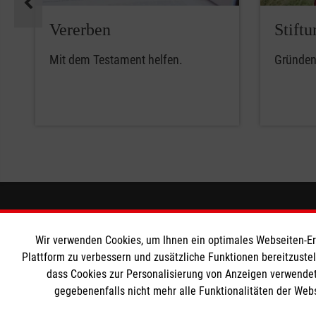
Vererben
Stiftu
Mit dem Testament helfen.
Gründen 
Informationen
Die Malt
Wir verwenden Cookies, um Ihnen ein optimales Webseiten-Erle
Impressum
Malteser in
Plattform zu verbessern und zusätzliche Funktionen bereitzuste
dass Cookies zur Personalisierung von Anzeigen verwendet
Datenschutz
Malteseror
gegebenenfalls nicht mehr alle Funktionalitäten der Web
Kontakt
Sharepoint