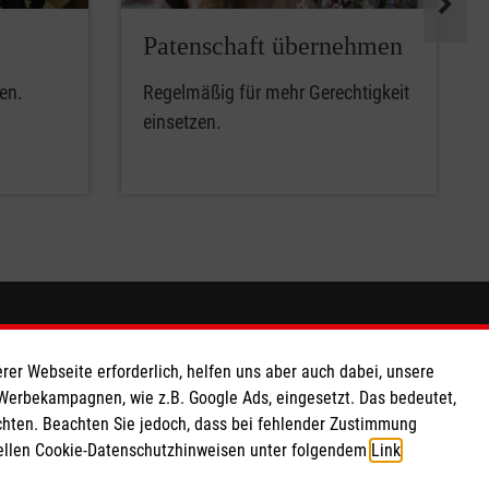
Patenschaft übernehmen
en.
Regelmäßig für mehr Gerechtigkeit
einsetzen.
So finden Sie uns
rer Webseite erforderlich, helfen uns aber auch dabei, unsere
 e.V.
Bahnhofstraße 77
 Werbekampagnen, wie z.B. Google Ads, eingesetzt. Das bedeutet,
chten. Beachten Sie jedoch, dass bei fehlender Zustimmung
 Caritas eG
26909 Brake
ziellen Cookie-Datenschutzhinweisen unter folgendem
Link
.
368
Telefon: 04401 2558