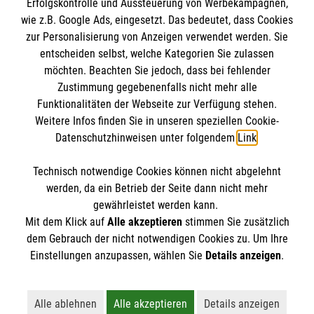
Erfolgskontrolle und Aussteuerung von Werbekampagnen,
Impressum
wie z.B. Google Ads, eingesetzt. Das bedeutet, dass Cookies
Datenschutz
Die Malteser
zur Personalisierung von Anzeigen verwendet werden. Sie
Barrierefreiheit
entscheiden selbst, welche Kategorien Sie zulassen
Kontakt
möchten. Beachten Sie jedoch, dass bei fehlender
Malteser in Deutschland
Zustimmung gegebenenfalls nicht mehr alle
Medizinproduktesicherheit
Malteserorden
Funktionalitäten der Webseite zur Verfügung stehen.
Spendenkonto
Weitere Infos finden Sie in unseren speziellen Cookie-
Sharepoint
Datenschutzhinweisen unter folgendem
Link
.
Empfänger: Malteser Hilfsdienst e.V.
Technisch notwendige Cookies können nicht abgelehnt
Pax-Bank für Kirche und Caritas eG
So finden Sie uns
werden, da ein Betrieb der Seite dann nicht mehr
IBAN: DE79 3706 0120 1201 2200 13
gewährleistet werden kann.
Mit dem Klick auf
Alle akzeptieren
stimmen Sie zusätzlich
BIC: GENODED1PA7
Malteser Hilfsdienst e.V.
dem Gebrauch der nicht notwendigen Cookies zu. Um Ihre
Der Malteser Hilfsdienst e.V. ist als eingetragene
Einstellungen anzupassen, wählen Sie
Details anzeigen
.
Diözesan- und Bezirksgeschäftsstelle
gemeinnützige Organisation von der Körperschaft- und
Alter Postweg 1
Gewerbesteuer befreit.
67346 Speyer
Alle ablehnen
Alle akzeptieren
Details anzeigen