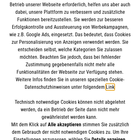
Informationen
Betrieb unserer Webseite erforderlich, helfen uns aber auch
dabei, unsere Plattform zu verbessern und zusätzliche
Funktionen bereitzustellen. Sie werden zur besseren
Erfolgskontrolle und Aussteuerung von Werbekampagnen,
Impressum
wie z.B. Google Ads, eingesetzt. Das bedeutet, dass Cookies
Datenschutz
Die Malteser
zur Personalisierung von Anzeigen verwendet werden. Sie
Barrierefreiheit
entscheiden selbst, welche Kategorien Sie zulassen
Kontakt
möchten. Beachten Sie jedoch, dass bei fehlender
Malteser in Deutschland
Zustimmung gegebenenfalls nicht mehr alle
Medizinproduktesicherheit
Malteserorden
Funktionalitäten der Webseite zur Verfügung stehen.
Spendenkonto
Weitere Infos finden Sie in unseren speziellen Cookie-
Sharepoint
Datenschutzhinweisen unter folgendem
Link
.
Empfänger: Malteser Hilfsdienst e.V.
Technisch notwendige Cookies können nicht abgelehnt
Pax-Bank für Kirche und Caritas eG
So finden Sie uns
werden, da ein Betrieb der Seite dann nicht mehr
IBAN: DE79 3706 0120 1201 2200 13
gewährleistet werden kann.
Mit dem Klick auf
Alle akzeptieren
stimmen Sie zusätzlich
BIC: GENODED1PA7
Malteser Hilfsdienst e.V.
dem Gebrauch der nicht notwendigen Cookies zu. Um Ihre
Der Malteser Hilfsdienst e.V. ist als eingetragene
Einstellungen anzupassen, wählen Sie
Details anzeigen
.