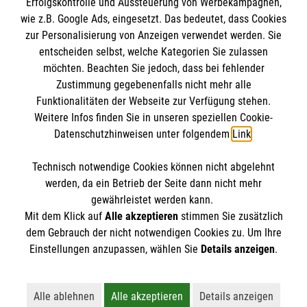
Erfolgskontrolle und Aussteuerung von Werbekampagnen,
Impressum
wie z.B. Google Ads, eingesetzt. Das bedeutet, dass Cookies
Datenschutz
Die Malteser
zur Personalisierung von Anzeigen verwendet werden. Sie
Barrierefreiheit
entscheiden selbst, welche Kategorien Sie zulassen
Kontakt
möchten. Beachten Sie jedoch, dass bei fehlender
Malteser in Deutschland
Zustimmung gegebenenfalls nicht mehr alle
Medizinproduktesicherheit
Malteserorden
Funktionalitäten der Webseite zur Verfügung stehen.
Spendenkonto
Weitere Infos finden Sie in unseren speziellen Cookie-
Sharepoint
Datenschutzhinweisen unter folgendem
Link
.
Empfänger: Malteser Hilfsdienst e.V.
Technisch notwendige Cookies können nicht abgelehnt
Pax-Bank für Kirche und Caritas eG
So finden Sie uns
werden, da ein Betrieb der Seite dann nicht mehr
IBAN: DE79 3706 0120 1201 2200 13
gewährleistet werden kann.
Mit dem Klick auf
Alle akzeptieren
stimmen Sie zusätzlich
BIC: GENODED1PA7
Malteser Hilfsdienst e.V.
dem Gebrauch der nicht notwendigen Cookies zu. Um Ihre
Der Malteser Hilfsdienst e.V. ist als eingetragene
Einstellungen anzupassen, wählen Sie
Details anzeigen
.
Diözesan- und Bezirksgeschäftsstelle
gemeinnützige Organisation von der Körperschaft- und
Alter Postweg 1
Gewerbesteuer befreit.
67346 Speyer
Alle ablehnen
Alle akzeptieren
Details anzeigen