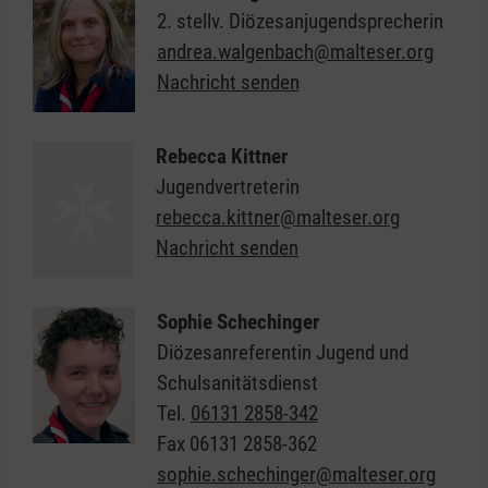
in Gruppenstunden und setzen dabei eigene
2. stellv. Diözesanjugendsprecherin
inhaltliche Schwerpunkte. Beliebt sind Erste-
andrea.walgenbach@malteser.org
Hilfe-Ausbildung, Spiel & Sport, gemeinsames
Nachricht senden
Essen & Trinken und gemeinsames Singen. Die
jährlichen Höhepunkte sind die Zeltlager
(Diözesanlager und Bundeslager). Soziales
Rebecca Kittner
Engagement ist für unsere Gruppen
Jugendvertreterin
selbstverständlich – sie beteiligen sich etwa
rebecca.kittner@malteser.org
an der 72-Stunden-Aktion.
Nachricht senden
Sophie Schechinger
Diözesanreferentin Jugend und
Schulsanitätsdienst
Tel.
06131 2858-342
Fax
06131 2858-362
sophie.schechinger@malteser.org