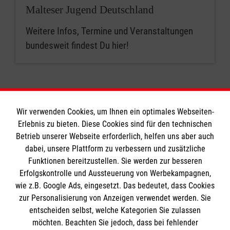
Malteser Jugend Deutschland
Weitere Infos, Termine und Veranstaltungen
bundesweit findest Du hier!
Wir verwenden Cookies, um Ihnen ein optimales Webseiten-
Erlebnis zu bieten. Diese Cookies sind für den technischen
Informationen
Betrieb unserer Webseite erforderlich, helfen uns aber auch
dabei, unsere Plattform zu verbessern und zusätzliche
Funktionen bereitzustellen. Sie werden zur besseren
Erfolgskontrolle und Aussteuerung von Werbekampagnen,
Impressum
wie z.B. Google Ads, eingesetzt. Das bedeutet, dass Cookies
Datenschutz
Die Malteser
zur Personalisierung von Anzeigen verwendet werden. Sie
Barrierefreiheit
entscheiden selbst, welche Kategorien Sie zulassen
Kontakt
möchten. Beachten Sie jedoch, dass bei fehlender