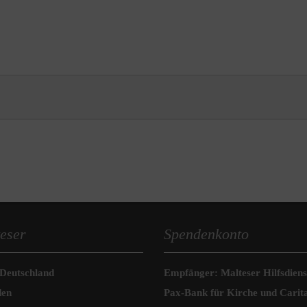
eser
Spendenkonto
 Deutschland
Empfänger: Malteser Hilfsdienst
den
Pax-Bank für Kirche und Carit