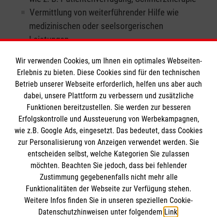
Vermittlung von weiterführender Hilfe wie
medizinischen oder seelsorgerischen
Leistungen
Ermutigung und Hilfe bei der Belebung von
Wir verwenden Cookies, um Ihnen ein optimales Webseiten-
sozialen und kulturellen Kontakten
Erlebnis zu bieten. Diese Cookies sind für den technischen
Betrieb unserer Webseite erforderlich, helfen uns aber auch
dabei, unsere Plattform zu verbessern und zusätzliche
Funktionen bereitzustellen. Sie werden zur besseren
Erfolgskontrolle und Aussteuerung von Werbekampagnen,
wie z.B. Google Ads, eingesetzt. Das bedeutet, dass Cookies
Informationen
zur Personalisierung von Anzeigen verwendet werden. Sie
entscheiden selbst, welche Kategorien Sie zulassen
möchten. Beachten Sie jedoch, dass bei fehlender
Impressum
Zustimmung gegebenenfalls nicht mehr alle
Datenschutz
Funktionalitäten der Webseite zur Verfügung stehen.
Spendenkonto
Weitere Infos finden Sie in unseren speziellen Cookie-
Barrierefreiheit
Datenschutzhinweisen unter folgendem
Link
.