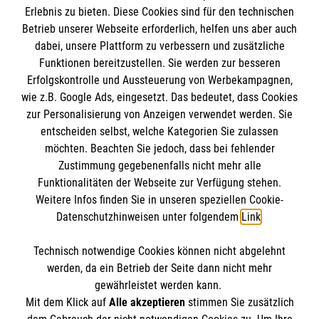
Erlebnis zu bieten. Diese Cookies sind für den technischen
Betrieb unserer Webseite erforderlich, helfen uns aber auch
dabei, unsere Plattform zu verbessern und zusätzliche
Funktionen bereitzustellen. Sie werden zur besseren
Erfolgskontrolle und Aussteuerung von Werbekampagnen,
wie z.B. Google Ads, eingesetzt. Das bedeutet, dass Cookies
Informationen
zur Personalisierung von Anzeigen verwendet werden. Sie
entscheiden selbst, welche Kategorien Sie zulassen
möchten. Beachten Sie jedoch, dass bei fehlender
Impressum
Zustimmung gegebenenfalls nicht mehr alle
Datenschutz
Funktionalitäten der Webseite zur Verfügung stehen.
Spendenkonto
Weitere Infos finden Sie in unseren speziellen Cookie-
Barrierefreiheit
Datenschutzhinweisen unter folgendem
Link
.
Kontakt
Empfänger: Malteser Hilfsdienst e.V.
Presse
Technisch notwendige Cookies können nicht abgelehnt
Pax-Bank für Kirche und Caritas eG
So finden Sie uns
werden, da ein Betrieb der Seite dann nicht mehr
IBAN: DE48 3706 0120 1201 2290 10
gewährleistet werden kann.
Mit dem Klick auf
Alle akzeptieren
stimmen Sie zusätzlich
BIC: GENODED1PA7
Malteser in der Diözese Magdeburg