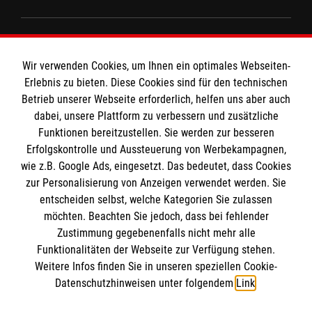
Informationen
Wir verwenden Cookies, um Ihnen ein optimales Webseiten-
Erlebnis zu bieten. Diese Cookies sind für den technischen
Kontakt
Betrieb unserer Webseite erforderlich, helfen uns aber auch
dabei, unsere Plattform zu verbessern und zusätzliche
Impressum
Die Malteser
Funktionen bereitzustellen. Sie werden zur besseren
Datenschutz
Erfolgskontrolle und Aussteuerung von Werbekampagnen,
Barrierefreiheit
wie z.B. Google Ads, eingesetzt. Das bedeutet, dass Cookies
Malteser in Deutschland
zur Personalisierung von Anzeigen verwendet werden. Sie
Malteser Aware
Spendenkonto
entscheiden selbst, welche Kategorien Sie zulassen
Malteserorden
möchten. Beachten Sie jedoch, dass bei fehlender
Zustimmung gegebenenfalls nicht mehr alle
Malteser Sharepoint
Empfänger: Malteser Hilfsdienst e.V.
Funktionalitäten der Webseite zur Verfügung stehen.
Weitere Infos finden Sie in unseren speziellen Cookie-
Bank: Pax-Bank für Kirche und Caritas eG
So finden Sie uns
Datenschutzhinweisen unter folgendem
Link
.
IBAN: DE03 3706 0120 1201 2040 18