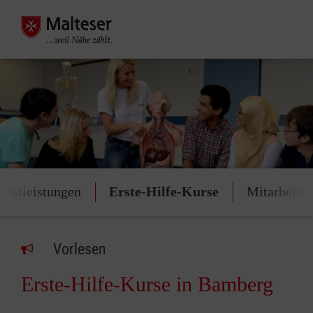
enstleistungen
Erste-Hilfe-Kurse
Mitarbeite
Vorlesen
Erste-Hilfe-Kurse in Bamberg