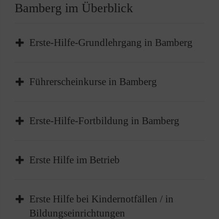
Bamberg im Überblick
Erste-Hilfe-Grundlehrgang in Bamberg
Führerscheinkurse in Bamberg
Erste-Hilfe-Fortbildung in Bamberg
Erste Hilfe im Betrieb
Erste Hilfe bei Kindernotfällen / in
Der Erste-Hilfe-Grundlehrgang in Bamberg ist
das
Basisangebot
für die Grundlagen der
Bildungseinrichtungen