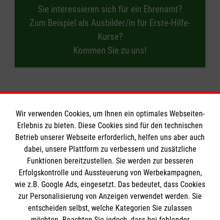
Sie interessieren sich für ein Ehrenamt?
Zum Beispiel als Ausbilder/in für Erste-Hilfe-
Kurse?
Kommen Sie zu uns!
Wir verwenden Cookies, um Ihnen ein optimales Webseiten-
Erlebnis zu bieten. Diese Cookies sind für den technischen
Informationen
Betrieb unserer Webseite erforderlich, helfen uns aber auch
dabei, unsere Plattform zu verbessern und zusätzliche
Funktionen bereitzustellen. Sie werden zur besseren
Erfolgskontrolle und Aussteuerung von Werbekampagnen,
A-Z
wie z.B. Google Ads, eingesetzt. Das bedeutet, dass Cookies
Presse
Die Malteser
zur Personalisierung von Anzeigen verwendet werden. Sie
Impressum
entscheiden selbst, welche Kategorien Sie zulassen
Datenschutz
möchten. Beachten Sie jedoch, dass bei fehlender