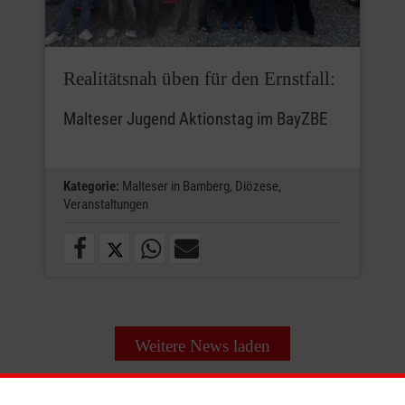
Realitätsnah üben für den Ernstfall:
Malteser Jugend Aktionstag im BayZBE
Kategorie:
Malteser in Bamberg,
Diözese,
Veranstaltungen
Weitere News laden