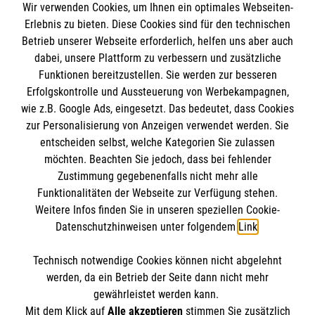
Wir verwenden Cookies, um Ihnen ein optimales Webseiten-
Erlebnis zu bieten. Diese Cookies sind für den technischen
Betrieb unserer Webseite erforderlich, helfen uns aber auch
Informationen
dabei, unsere Plattform zu verbessern und zusätzliche
Funktionen bereitzustellen. Sie werden zur besseren
Erfolgskontrolle und Aussteuerung von Werbekampagnen,
A-Z
wie z.B. Google Ads, eingesetzt. Das bedeutet, dass Cookies
Presse
Die Malteser
zur Personalisierung von Anzeigen verwendet werden. Sie
Impressum
entscheiden selbst, welche Kategorien Sie zulassen
Datenschutz
möchten. Beachten Sie jedoch, dass bei fehlender
Malteser im Erzbistum Bamberg
Zustimmung gegebenenfalls nicht mehr alle
Barrierefreiheit
Funktionalitäten der Webseite zur Verfügung stehen.
Malteser in Deutschland
Spendenkonto
Kontakt
Weitere Infos finden Sie in unseren speziellen Cookie-
Malteser Jugend
Datenschutzhinweisen unter folgendem
Link
.
Malteserorden
Empfänger: Malteser Hilfsdienst e.V.
Sharepoint
Technisch notwendige Cookies können nicht abgelehnt
Bank: Pax-Bank
So finden Sie uns
werden, da ein Betrieb der Seite dann nicht mehr
IBAN: DE80 3706 0120 1201 2030 20
gewährleistet werden kann.
Mit dem Klick auf
Alle akzeptieren
stimmen Sie zusätzlich
BIC: GENODED1PA7