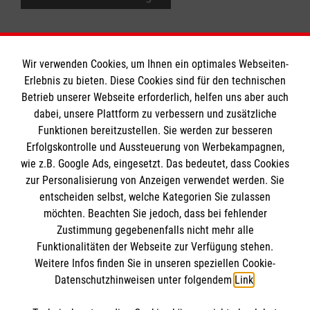
Wir verwenden Cookies, um Ihnen ein optimales Webseiten-
Erlebnis zu bieten. Diese Cookies sind für den technischen
Informationen
Betrieb unserer Webseite erforderlich, helfen uns aber auch
dabei, unsere Plattform zu verbessern und zusätzliche
Funktionen bereitzustellen. Sie werden zur besseren
Erfolgskontrolle und Aussteuerung von Werbekampagnen,
Impressum
wie z.B. Google Ads, eingesetzt. Das bedeutet, dass Cookies
Datenschutz
Die Malteser
zur Personalisierung von Anzeigen verwendet werden. Sie
Barrierefreiheit
entscheiden selbst, welche Kategorien Sie zulassen
Kontakt
möchten. Beachten Sie jedoch, dass bei fehlender
Malteser in Deutschland
Zustimmung gegebenenfalls nicht mehr alle
Malteserorden
Funktionalitäten der Webseite zur Verfügung stehen.
Spendenkonto
Weitere Infos finden Sie in unseren speziellen Cookie-
Sharepoint
Datenschutzhinweisen unter folgendem
Link
.
Empfänger: Malteser Hilfsdienst e.V.