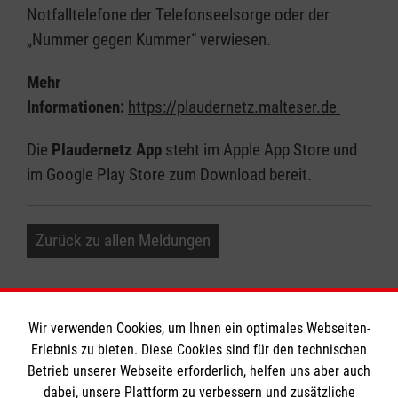
Notfalltelefone der Telefonseelsorge oder der
„Nummer gegen Kummer“ verwiesen.
Mehr
Informationen:
https://plaudernetz.malteser.de
Die
Plaudernetz App
steht im Apple App Store und
im Google Play Store zum Download bereit.
Zurück zu allen Meldungen
Wir verwenden Cookies, um Ihnen ein optimales Webseiten-
Erlebnis zu bieten. Diese Cookies sind für den technischen
Informationen
Betrieb unserer Webseite erforderlich, helfen uns aber auch
dabei, unsere Plattform zu verbessern und zusätzliche