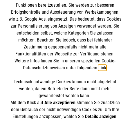
Funktionen bereitzustellen. Sie werden zur besseren
Erfolgskontrolle und Aussteuerung von Werbekampagnen,
Impressum
wie z.B. Google Ads, eingesetzt. Das bedeutet, dass Cookies
Datenschutz
Die Malteser
zur Personalisierung von Anzeigen verwendet werden. Sie
Barrierefreiheit
entscheiden selbst, welche Kategorien Sie zulassen
Kontakt
möchten. Beachten Sie jedoch, dass bei fehlender
Malteser in Deutschland
Zustimmung gegebenenfalls nicht mehr alle
Malteserorden
Funktionalitäten der Webseite zur Verfügung stehen.
Spendenkonto
Weitere Infos finden Sie in unseren speziellen Cookie-
Sharepoint
Datenschutzhinweisen unter folgendem
Link
.
Empfänger: Malteser Hilfsdienst e.V.
Technisch notwendige Cookies können nicht abgelehnt
Bank: Pax-Bank für Kirche und Caritas eG
So finden Sie uns
werden, da ein Betrieb der Seite dann nicht mehr
IBAN: DE26 3706 0120 1201 2260 11
gewährleistet werden kann.
Mit dem Klick auf
Alle akzeptieren
stimmen Sie zusätzlich
BIC: GENODED1PA7
Alte Poststraße 1A
dem Gebrauch der nicht notwendigen Cookies zu. Um Ihre
Der Malteser Hilfsdienst e.V. ist als eingetragene
Einstellungen anzupassen, wählen Sie
Details anzeigen
.
09456 Annaberg-Buchholz
gemeinnützige Organisation von der Körperschaft- und
Telefon: 03733 24060