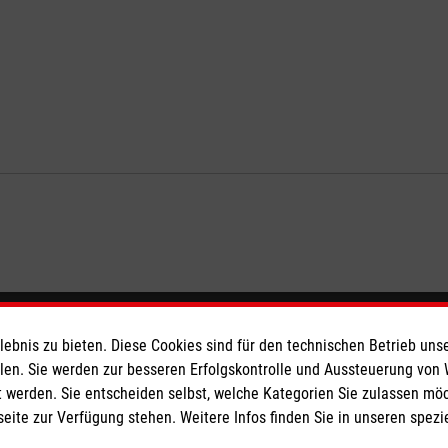
eser
Spendenkonto
bnis zu bieten. Diese Cookies sind für den technischen Betrieb unse
llen. Sie werden zur besseren Erfolgskontrolle und Aussteuerung von
 werden. Sie entscheiden selbst, welche Kategorien Sie zulassen mö
 Deutschland
Empfänger: Malteser Hilfsdienst
seite zur Verfügung stehen. Weitere Infos finden Sie in unseren spe
den
Bank: Pax-Bank für Kirche und