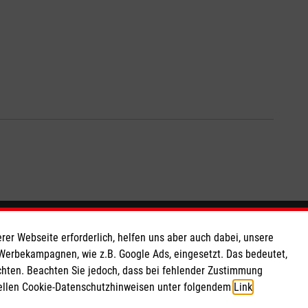
So finden Sie uns
rer Webseite erforderlich, helfen uns aber auch dabei, unsere
 Werbekampagnen, wie z.B. Google Ads, eingesetzt. Das bedeutet,
chten. Beachten Sie jedoch, dass bei fehlender Zustimmung
 e.V.
Alte Poststraße 1A
ziellen Cookie-Datenschutzhinweisen unter folgendem
Link
.
 Caritas eG
09456 Annaberg-Buchholz