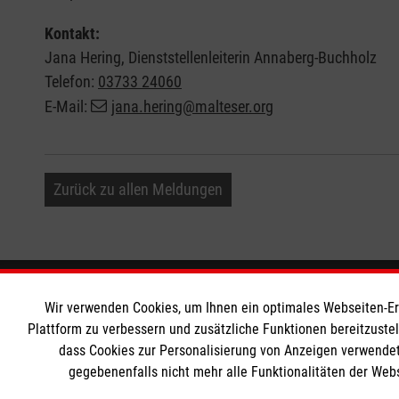
Kontakt:
Jana Hering, Dienststellenleiterin Annaberg-Buchholz
Telefon:
03733 24060
E-Mail:
jana.hering@malteser.org
Zurück zu allen Meldungen
Informationen
Die Malt
Wir verwenden Cookies, um Ihnen ein optimales Webseiten-Erle
Plattform zu verbessern und zusätzliche Funktionen bereitzuste
dass Cookies zur Personalisierung von Anzeigen verwendet
Impressum
Malteser in
gegebenenfalls nicht mehr alle Funktionalitäten der Web
Datenschutz
Malteseror