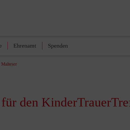
e
Ehrenamt
Spenden
 Malteser
für den KinderTrauerTref