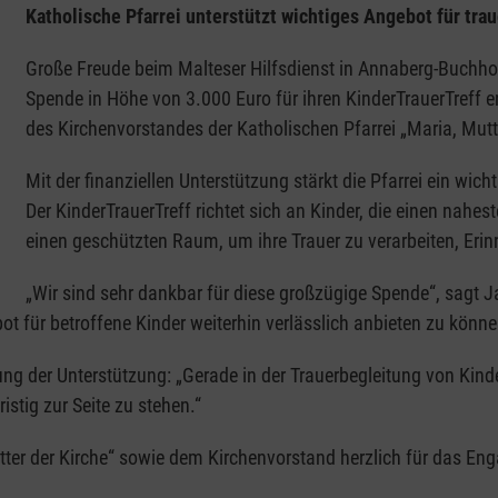
Katholische Pfarrei unterstützt wichtiges Angebot für tra
Große Freude beim Malteser Hilfsdienst in Annaberg-Buchho
Spende in Höhe von 3.000 Euro für ihren KinderTrauerTreff 
des Kirchenvorstandes der Katholischen Pfarrei „Maria, Mut
Mit der finanziellen Unterstützung stärkt die Pfarrei ein wic
Der KinderTrauerTreff richtet sich an Kinder, die einen nah
einen geschützten Raum, um ihre Trauer zu verarbeiten, Eri
„Wir sind sehr dankbar für diese großzügige Spende“, sagt 
t für betroffene Kinder weiterhin verlässlich anbieten zu können
ng der Unterstützung: „Gerade in der Trauerbegleitung von Kinde
stig zur Seite zu stehen.“
tter der Kirche“ sowie dem Kirchenvorstand herzlich für das En