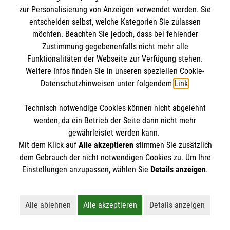
Datenschutz
Die Malteser
zur Personalisierung von Anzeigen verwendet werden. Sie
Barrierefreiheit
entscheiden selbst, welche Kategorien Sie zulassen
Kontakt
möchten. Beachten Sie jedoch, dass bei fehlender
Malteser in Deutschland
Zustimmung gegebenenfalls nicht mehr alle
Malteserorden
Funktionalitäten der Webseite zur Verfügung stehen.
Spendenkonto
Weitere Infos finden Sie in unseren speziellen Cookie-
Sharepoint
Datenschutzhinweisen unter folgendem
Link
.
Empfänger: Malteser Hilfsdienst e.V.
Technisch notwendige Cookies können nicht abgelehnt
Bank: Pax-Bank für Kirche und Caritas eG
So finden Sie uns
werden, da ein Betrieb der Seite dann nicht mehr
IBAN: DE14 3706 0120 1201 2170 12
gewährleistet werden kann.
Mit dem Klick auf
Alle akzeptieren
stimmen Sie zusätzlich
BIC: GENODED1PA7
Bahnhofstraße 39
dem Gebrauch der nicht notwendigen Cookies zu. Um Ihre
Der Malteser Hilfsdienst e.V. ist als eingetragene
Einstellungen anzupassen, wählen Sie
Details anzeigen
.
84503 Altötting
gemeinnützige Organisation von der Körperschaft- und
Telefon: 08671 9262365
Gewerbesteuer befreit.
Email: malteser.altoetting@malteser.org
Alle ablehnen
Alle akzeptieren
Details anzeigen
Lehnt alle nicht-essentiellen Cookies ab
Akzeptiert alle Cookies einschließl
Öffnet detaillie