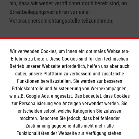
hin, dass wir weder verpflichtet noch bereit sind, an
Streitbeilegungsverfahren vor einer
Verbraucherschlichtungsstelle teilzunehmen.
Wir verwenden Cookies, um Ihnen ein optimales Webseiten-
Erlebnis zu bieten. Diese Cookies sind für den technischen
Informationen
Betrieb unserer Webseite erforderlich, helfen uns aber auch
dabei, unsere Plattform zu verbessern und zusätzliche
Funktionen bereitzustellen. Sie werden zur besseren
Erfolgskontrolle und Aussteuerung von Werbekampagnen,
Impressum
wie z.B. Google Ads, eingesetzt. Das bedeutet, dass Cookies
Datenschutz
Die Malteser
zur Personalisierung von Anzeigen verwendet werden. Sie
Barrierefreiheit
entscheiden selbst, welche Kategorien Sie zulassen
Kontakt
möchten. Beachten Sie jedoch, dass bei fehlender
Malteser in Deutschland
Zustimmung gegebenenfalls nicht mehr alle
Malteserorden
Funktionalitäten der Webseite zur Verfügung stehen.
Spendenkonto