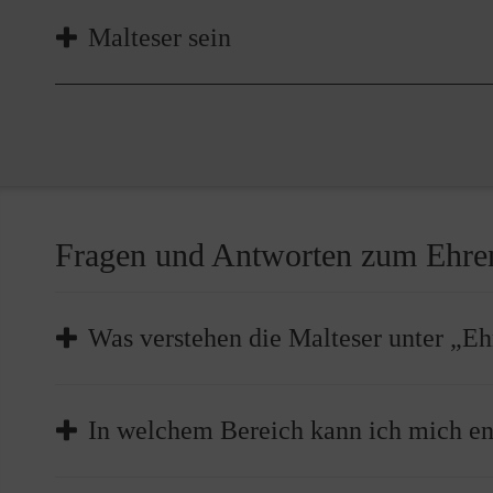
selbstverständlich. Darüber hinaus finden Sie bei de
Während Ihres Einsatzes für die Malteser sind Sie vo
Malteser sein
Rahmenbedingungen (z.B. Kostenerstattung) für Ihr
Darüber hinaus haben Sie die Möglichkeit für nur € 
dabei auch durch hauptamtliche Fachkräfte unterstü
Reiserückholdienst der Malteser zu profitieren. Bei 
Unfall werden Sie und Ihre Familienangehörigen sic
Als Malteser/in führen Sie fort, was vor über 900 Ja
lindern menschliche Not und machen die Liebe Got
sichtbar. Die Dankbarkeit in den Augen derer, denen S
Lohn, der Sie begreifen lässt, dass Sie unsere Welt 
gemacht haben.
Fragen und Antworten zum Ehre
Was verstehen die Malteser unter „E
Der Malteser Hilfsdienst ist ein ehrenamtlich geprä
In welchem Bereich kann ich mich e
getragener Verein. Ehrenamtliches Engagement bei 
einen hohen Stellewert, wird freiwillig nach hohen Q