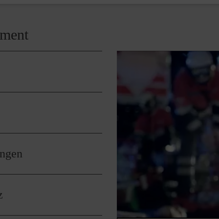
ement
 Gruppe zu leiten oder einem Gruppenleiter zu assistieren. Dies 
ktionen und Fahrten.
, z.B. bei der Vorbereitung und Durchführung von Freizeiten, So
 Maltesern engagieren,
hlandweit und über die
renamtliches Engagement
 Sie, wieviel Zeit Sie gerade
Wertschätzung. Ohne die
ungen
t nicht denkbar. Dass es auf
uns immer wieder – sei es
r gemeinsame Feste.
den Maltesern werden Sie gut
z
vor Ort begleiten Sie dabei
gen für Ihren Lebenslauf ist