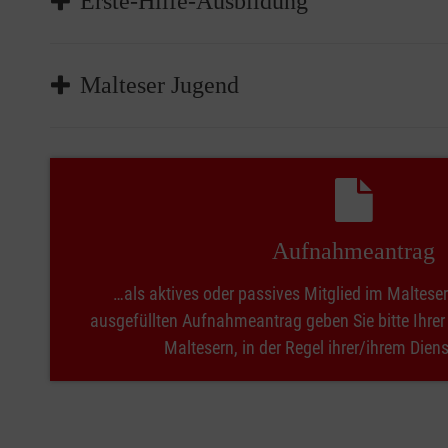
Erste-Hilfe-Ausbildung
erkennbar an ihrer Einsatzbekleidung.
Unser Sanitätsdienst leistet wirksame Hilfe – oft 
Als Ausbilderin und Ausbilder vermitteln Sie ander
Malteser Jugend
Leben zu retten.
Wenn Sie Freude daran haben, verletzten Menschen z
uns aufnehmen. Unsere Dienste wachsen kontinuierli
Das Spektrum der Kurse ist dabei groß: Nicht nur Fü
Unsere Malteser Jugend ist eine Gemeinschaft von K
Erzieherinnen und Erzieher sowie Kinder. Dabei werde
Grundlagen unseres Handelns sind:
Durchführung erleichtern.
Aufnahmeantrag
Lachen
: Kinder und Jugendliche verbringen gemeinsa
Wenn Sie also Freude daran haben, andere in Erste-
Kontakt zu uns aufnehmen.
…als aktives oder passives Mitglied im Malteser 
Helfen
steht bei uns im Mittelpunkt. Die Hilfe finde
ausgefüllten Aufnahmeantrag geben Sie bitte Ihre
Patenschaften und übernehmen so Verantwortung fü
Maltesern, in der Regel ihrer/ihrem Diens
Auch das
Lernen
kommt nicht zu kurz. Dabei versteh
und Kinder und Jugendliche für Neues interessieren.
Der christliche
Glaube
soll in all diesem Tun und in