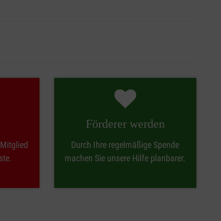
otfall schnell handeln zu können und vielleicht sogar
gen möchten, dann freuen wir uns, wenn Sie Kontakt zu
arbeiterinnen und Mitarbeitern.
llen. Dazu gehören auch pflegende Angehörige, Eltern,
nen können auch älter sein.
erialien zurückgreifen, die den Einstieg und die
n
Förderer werden
Spaß machen und die sie selber mit gestalten können.
einbringen möchten, dann freuen wir uns, wenn Sie
Mitglied
Durch Ihre regelmäßige Spende
ns auch in zahlreichen sozialen Projekten und
ste.
machen Sie unsere Hilfe planbarer.
altliches und thematisches Arbeiten Wissen vermitteln
 gemeinsame Gottesdienste, Feste oder Dienst am