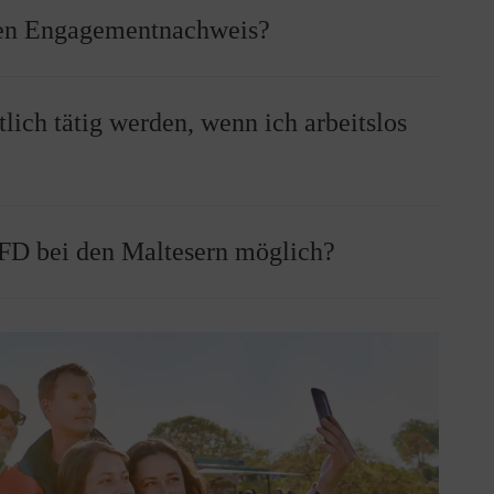
ls Ehrenamtlicher sind Sie umfassend versichert.
en Engagementnachweis?
versicherung der Malteser besteht Versicherungsschutz
nen qualifizierten Engagementnachweis erhalten, der
lich tätig werden, wenn ich arbeitslos
ftpflichtansprüche Dritter wegen Sachschäden. Der
, Ihre Leistung würdigt und erworbene Qualifikationen
gilt auch im Ausland.
ungen, die Sie im Laufe Ihrer Malteserzeit absolvieren,
inem Zertifikat bescheinigt.
ert:
llig und unentgeltlich erfolgt, bleibt auch Ihr Anspruch
rufskrankheiten sind während Ihrer Tätigkeit versichert.
BFD bei den Maltesern möglich?
tehen.
t auch auf dem direkten Weg von der Wohnung zur
ungsstätte und zurück. Im Falle eines Unfalls werden
instieg Vorrang. Daher müssen Sie der Agentur für
nem Freiwilligen Sozialen Jahr (FSJ) oder in einer
setzt.
mehr als 15 Stunden pro Woche für Ihr Ehrenamt tätig
desfreiwilligendienst (BFD) zu engagieren, haben Sie
altesern. Weitere Informationen zu Konditionen und
haden zufüge:
den Sie bei den
Malteser Freiwilligendiensten
.
chtversicherung sind Sie gegen gesetzliche
 Dritter wegen Personenschäden versichert. Der
gilt auch im Ausland.