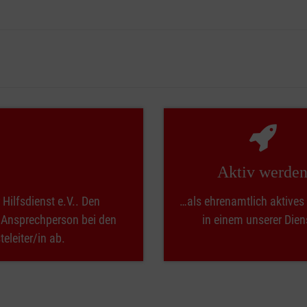
auch in Zusammenarbeit mit dem Rettungsdienst.
en Menschen kompetent und einfühlsam zu helfen, um bei einem N
u helfen und sich aktiv in unsere Sanitätsdienstgruppe einbrin
ch und wir sind laufend auf der Suche nach ehrenamtlichen Mit
hrerscheinbewerber werden geschult, sondern alle, die helfen wo
indern und Jugendlichen von 6 bis 18 Jahren. Gruppenleiter/-in
n Sie gut begleitet und können auf umfangreich vorbereitete Mat
Aktiv werde
m ihre Freizeit bei Veranstaltungen und Aktivitäten, die ihnen 
Hilfe-Themen auszubilden, Wissen zu vermitteln und sich aktiv 
Hilfsdienst e.V.. Den
…als ehrenamtlich aktives 
t nicht nur in Form von Sanitätsdiensten statt, wir engagieren u
r Ansprechperson bei den
in einem unserer Dien
r uns und Andere.
teleiter/in ab.
en wir Lernen nicht wie in der Schule, sondern wollen durch inh
 unserem Miteinander gelebt und erlebt werden und findet durch