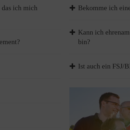
er ehrenamtliche Einsatz
bote und Leistungen
)
Während Ihrer Tätigkeit a
 das ich mich
Bekomme ich ein
ragen und die Arbeit auch
 wir immer auch im
Sachschaden:
 der Verwaltung, der
Über die Haftpflicht
Sie können auf Wunsch ei
Kann ich ehrenamt
gegen gesetzliche Ha
Ihre Tätigkeit beschreibt
ahlensuche.
gement?
bin?
Versicherungsschutz 
aufführt. Alle Qualifizier
ratungsstelle in Ihrer
Personenschaden:
werden Ihnen zudem mit e
wenn mir etwas passi
on Brandenstein, ehemaliger
Ja. Da ein Ehrenamt freiwi
Arbeitsunfälle und Be
Ist auch ein FSJ/
auf Arbeitslosengeld bes
Die Versicherung gil
Dienst- oder Ausbild
füllende Aufgabe. Neben dem
Natürlich hat ein Berufse
ängt auch davon ab, wie
Die Möglichkeit sich in ei
Sachschäden nicht er
esinnte kennen. Dabei
Arbeit melden, wenn Sie 
hten.
Einsatzstelle für den Bun
n etwas und setzten damit
sind.
natürlich auch bei den M
wenn ich anderen Sc
nden Malteser Diensten .
Einsatzmöglichkeiten fin
Über unsere Haftpfli
Haftpflichtansprüche
s)
rte und kostenlose
Versicherungsschutz 