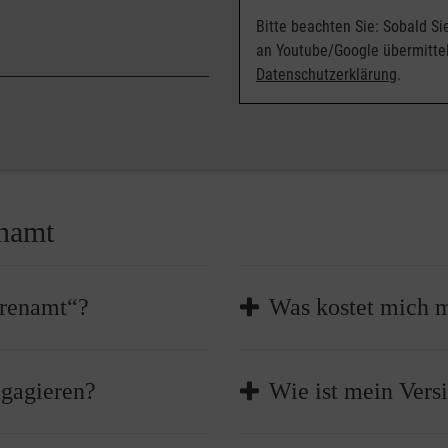
n Maltesern hilfreiche
llumfänglich versichert!
Bitte beachten Sie: Sobald S
en Einsatz vor und werden
3,00 im Jahr vom
an Youtube/Google übermittel
tzt.
Krankheit oder nach einem
Datenschutzerklärung
.
her nach Hause gebracht.
hren begonnen hat: Sie
tes zu den Menschen
ie geholfen haben, ist ihr
ein Stückchen besser
namt
hrenamt“?
Was kostet mich 
gter und durch das Ehrenamt
Die Aus- und Fortbildung 
ngagieren?
Wie ist mein Vers
den Maltesern hat deshalb
sonstige Auslagen im Rah
ualitätsstandards geleistet
Nähere Informationen daz