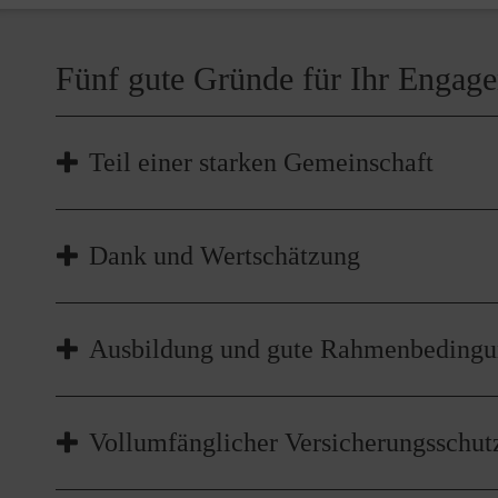
Nächsten einen sichtbaren Ausdruck.
Fünf gute Gründe für Ihr Engag
Aktiv werden als Gruppenleiterin/Gruppenleiter:
In der Malteser Jugend hast Du die Möglichkeit, eine
Teil einer starken Gemeinschaft
Programms sowie die Planung und Begleitung bei A
Deine Mitarbeit kann auch projektbezogen stattfinden
Malteser ist man nicht allein: Wenn Sie sich bei den
Dank und Wertschätzung
werden Sie Teil einer starken Gemeinschaft – deutsc
Landesgrenzen hinweg. Vor Ort wird gemeinsam eh
gelebt und anderen aktiv geholfen. Dabei entscheiden
Für Ihr Engagement erfahren Sie bei uns Dank und 
Ausbildung und gute Rahmenbeding
einsetzen können und wollen.
48.000 Ehrenamtlichen wäre der Malteser Hilfsdiens
ihren Einsatz ankommt, erfahren Ehrenamtliche bei 
durch offizielle Auszeichnungen, kleine Gesten ode
Wir lassen Sie nicht allein! Für Ihr Engagement bei 
Vollumfänglicher Versicherungsschut
vorbereitet und ausgebildet. Direkte Ansprechpartner 
und eine Bescheinigung der erworbenen Qualifizierun